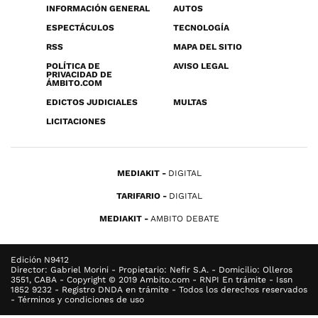
INFORMACIÓN GENERAL
AUTOS
ESPECTÁCULOS
TECNOLOGÍA
RSS
MAPA DEL SITIO
POLÍTICA DE
AVISO LEGAL
PRIVACIDAD DE
ÁMBITO.COM
EDICTOS JUDICIALES
MULTAS
LICITACIONES
MEDIAKIT
DIGITAL
TARIFARIO
DIGITAL
MEDIAKIT
AMBITO DEBATE
Edición N9412
Director: Gabriel Morini - Propietario: Nefir S.A. - Domicilio: Olleros
3551, CABA - Copyright © 2019 Ambito.com - RNPI En trámite - Issn
1852 9232 - Registro DNDA en trámite - Todos los derechos reservados
- Términos y condiciones de uso