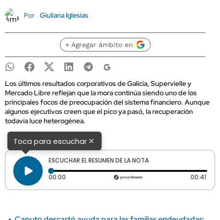
Giuliana Iglesias
Por
+ Agregar ámbito en
Los últimos resultados corporativos de Galicia, Supervielle y
Mercado Libre reflejan que la mora continúa siendo uno de los
principales focos de preocupación del sistema financiero. Aunque
algunos ejecutivos creen que el pico ya pasó, la recuperación
todavía luce heterogénea.
×
Toca para escuchar
ESCUCHAR EL RESUMEN DE LA NOTA
Tiempo transcurrido: 0 segundos
Dura
00:00
00:41
Caputo descartó ayuda para las familias endeudadas: