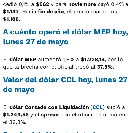
cedió 0,1% a
$962
y para
noviembre
cayó 0,4% a
$1.147
. Hacia
fin de año
, el precio marcó los
$1.188
.
A cuánto operó el dólar MEP hoy,
lunes 27 de mayo
El
dólar MEP
aumentó 1,9% a
$1.228,18,
por lo
que la brecha con el oficial trepó al
37,5%.
Valor del dólar CCL hoy, lunes 27
de mayo
El
dólar
Contado con Liquidación
(
CCL
) subió a
$1.244,56
y el
spread
con el oficial se ubicó en
el 39,3%
.