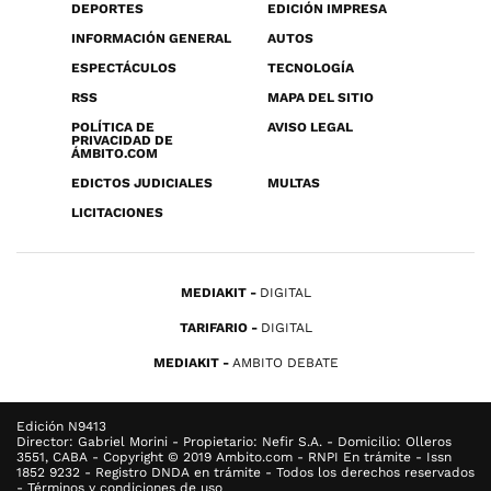
DEPORTES
EDICIÓN IMPRESA
INFORMACIÓN GENERAL
AUTOS
ESPECTÁCULOS
TECNOLOGÍA
RSS
MAPA DEL SITIO
POLÍTICA DE
AVISO LEGAL
PRIVACIDAD DE
ÁMBITO.COM
EDICTOS JUDICIALES
MULTAS
LICITACIONES
MEDIAKIT
DIGITAL
TARIFARIO
DIGITAL
MEDIAKIT
AMBITO DEBATE
Edición N9413
Director: Gabriel Morini - Propietario: Nefir S.A. - Domicilio: Olleros
3551, CABA - Copyright © 2019 Ambito.com - RNPI En trámite - Issn
1852 9232 - Registro DNDA en trámite - Todos los derechos reservados
- Términos y condiciones de uso