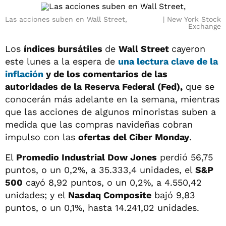
Las acciones suben en Wall Street,
New York Stock
Exchange
Los
índices bursátiles
de
Wall Street
cayeron
este lunes a la espera de
una lectura clave de la
inflación
y de los comentarios de las
autoridades de la Reserva Federal (Fed),
que se
conocerán más adelante en la semana, mientras
que las acciones de algunos minoristas suben a
medida que las compras navideñas cobran
impulso con las
ofertas del Ciber Monday
.
El
Promedio Industrial Dow Jones
perdió 56,75
puntos, o un 0,2%, a 35.333,4 unidades, el
S&P
500
cayó 8,92 puntos, o un 0,2%, a 4.550,42
unidades; y el
Nasdaq Composite
bajó 9,83
puntos, o un 0,1%, hasta 14.241,02 unidades.