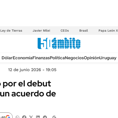
Ley de Tierras
Javier Milei
CEOs
Brasil
Papa León X
Anuario autos 2026
Dólar
Economía
Finanzas
Política
Negocios
Opinión
Uruguay
TECNOLOGÍA
NOVEDADES FISCA
MÉXICO
12 de junio 2026 - 19:05
EDICTOS JUDICIAL
OPINIÓN
 por el debut
MULTAS
MUNDO
 un acuerdo de
LICITACIONES
INFORMACIÓN GENERAL
CUADROS TARIFAR
ESPECTÁCULOS
RECALL
DEPORTES
 en