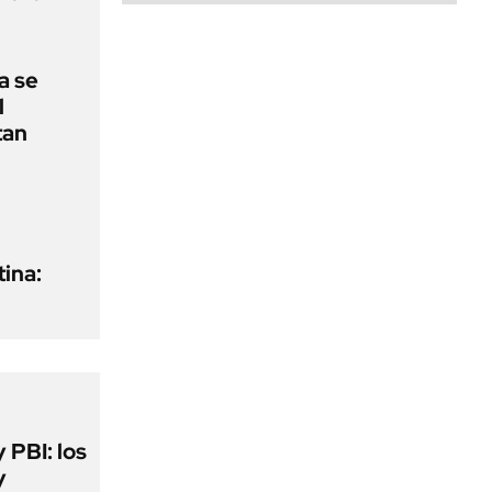
a se
l
tan
ina:
y PBI: los
y