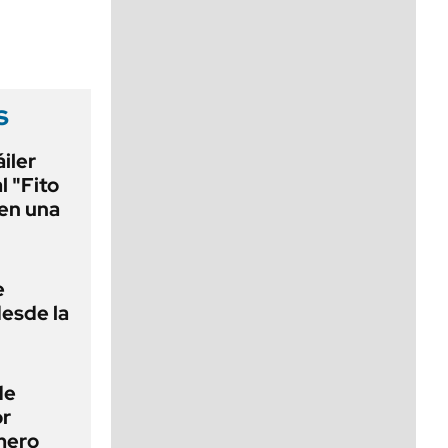
viernes de 10 a 18
s
áiler
l "Fito
en una
e
desde la
de
or
mero