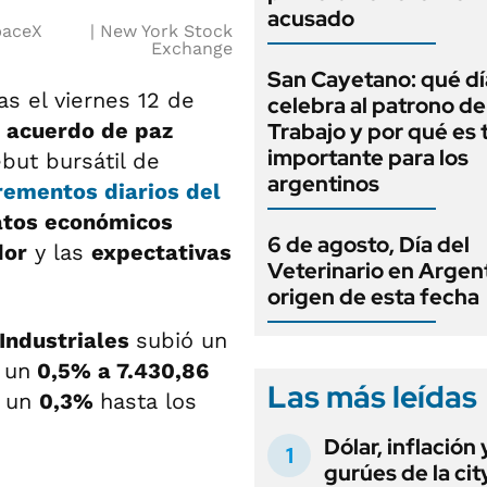
acusado
paceX
New York Stock
Exchange
San Cayetano: qué dí
s el viernes 12 de
celebra al patrono de
 acuerdo de paz
Trabajo y por qué es 
importante para los
ebut bursátil de
argentinos
rementos diarios del
atos económicos
6 de agosto, Día del
dor
y las
expectativas
Veterinario en Argent
origen de esta fecha
Industriales
subió un
 un
0,5% a 7.430,86
Las más leídas
ó un
0,3%
hasta los
Dólar, inflación 
gurúes de la cit