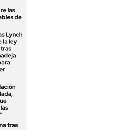
re las
ables de
as Lynch
 la ley
ntras
madeja
para
er
flación
lada,
que
las
"
na tras