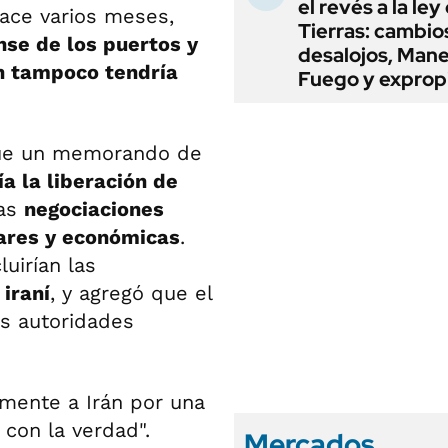
el revés a la ley
ace varios meses,
Tierras: cambio
nse de los puertos y
desalojos, Mane
n tampoco tendría
Fuego y exprop
 que un memorando de
ría la liberación de
las
negociaciones
eares y económicas
.
uirían las
iraní
, y agregó que el
as autoridades
amente a Irán por una
 con la verdad".
Mercados