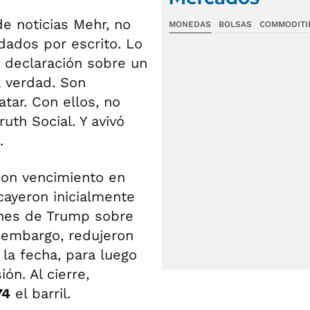
de noticias Mehr, no
MONEDAS
BOLSAS
COMMODITI
dados por escrito. Lo
a declaración sobre un
a verdad. Son
tar. Con ellos, no
ruth Social. Y avivó
.
 con vencimiento en
cayeron inicialmente
iones de Trump sobre
n embargo, redujeron
 la fecha, para luego
ón. Al cierre,
74
el barril.