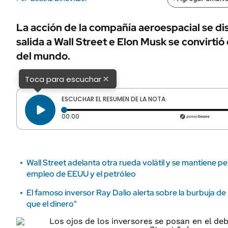
ÁMBITO DEBATE
Municipios
MEDIAKIT AMBITO DEBATE
La acción de la compañía aeroespacial se di
URUGUAY
salida a Wall Street e Elon Musk se convirtió 
del mundo.
×
Toca para escuchar
ESCUCHAR EL RESUMEN DE LA NOTA
Tiempo transcurrido: 0 segundos
00:00
Wall Street adelanta otra rueda volátil y se mantiene p
empleo de EEUU y el petróleo
El famoso inversor Ray Dalio alerta sobre la burbuja de 
que el dinero"