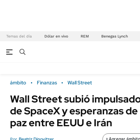
Temas del día
Dólar en vivo
REM
Benegas Lynch
NEGOCIOS
ÚLTIMAS NOTICIAS
Especiales Ámbito
ECONOMÍA
ámbito
Finanzas
Wall Street
Real Estate
Banco de Datos
Wall Street subió impulsado
Sustentabilidad
Campo
de SpaceX y esperanzas de
Seguros
FINANZAS
ENERGY REPORT
paz entre EEUU e Irán
Dólar
POLÍTICA
Mercados
Beatriz Dinovitzer
Por
+
Agregar ámbito
Nacional