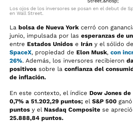
Los ojos de los inversores se posan en el debut de S
en Wall Street.
La
bolsa de Nueva York
cerró con ganancia
junio, impulsada por las
esperanzas de un
entre
Estados Unidos
e
Irán
y el sólido d
SpaceX
, propiedad de
Elon Musk
,
con inc
26%
. Además, los inversores recibieron
d
positivos
sobre la
confianza del consumi
de inflación.
En este contexto, el índice
Dow Jones de 
0,7% a 51.202,29 puntos;
el
S&P 500
ganó
puntos
y el
Nasdaq Composite
se apreci
25.888,84 puntos.