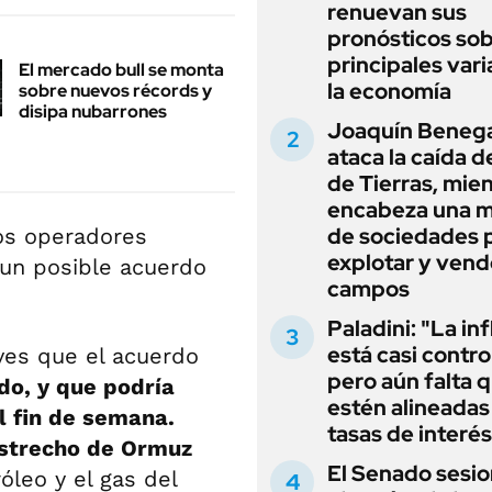
renuevan sus
pronósticos sob
principales vari
El mercado bull se monta
la economía
sobre nuevos récords y
disipa nubarrones
Joaquín Beneg
ataca la caída de
de Tierras, mie
encabeza una 
de sociedades 
los operadores
explotar y vend
 un posible acuerdo
campos
Paladini: "La in
está casi contro
eves que el acuerdo
pero aún falta 
do, y que podría
estén alineadas 
l fin de semana.
tasas de interés
estrecho de Ormuz
El Senado sesio
róleo y el gas del