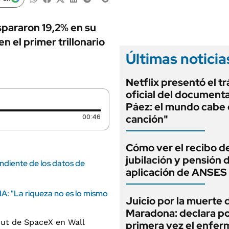
ANUARIO 2025
LIFESTYLE
EDICIÓN IMPRESA
AUTOS
spararon 19,2% en su
en el primer trillonario
Últimas noticia
Netflix presentó el tr
oficial del documenta
Páez: el mundo cabe 
Duración: 46 segundos
00:46
canción"
Cómo ver el recibo d
jubilación y pensión 
endiente de los datos de
aplicación de ANSES
IA: "La riqueza no es lo mismo
Juicio por la muerte 
Maradona: declara p
primera vez el enfer