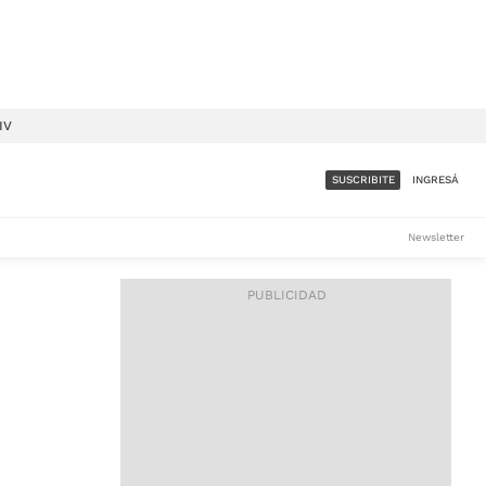
IV
SUSCRIBITE
INGRESÁ
SUMATE A LA COMUNIDAD
Newsletter
DE ÁMBITO
LES
ACCESO FULL - $1.800/MES
ES
CORPORATIVO - CONSULTAR
Si tenés dudas comunicate
con nosotros a
IOS
suscripciones@ambito.com.ar
Llamanos al (54) 11 4556-
9147/48 o
al (54) 11 4449-3256 de lunes a