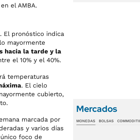
 El pronóstico indica
elo mayormente
s hacia la tarde y la
tre el 10% y el 40%.
drá temperaturas
 máxima
. El cielo
mayormente cubierto,
to.
Mercados
 semana marcada por
MONEDAS
BOLSAS
COMMODITI
eradas y varios días
l único foco de