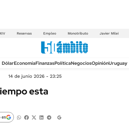
XIV
Reservas
Empleo
Monotributo
Javier Milei
Anuario autos 2026
Dólar
Economía
Finanzas
Política
Negocios
Opinión
Uruguay
TECNOLOGÍA
NOVEDADES FISCA
MÉXICO
14 de junio 2026 - 23:25
EDICTOS JUDICIAL
OPINIÓN
 tiempo esta
MULTAS
MUNDO
LICITACIONES
INFORMACIÓN GENERAL
CUADROS TARIFAR
ESPECTÁCULOS
 en
RECALL
DEPORTES