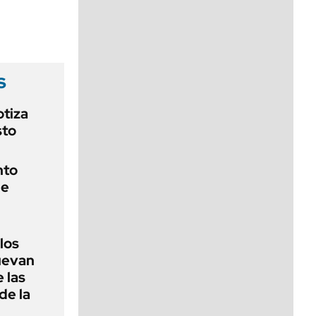
viernes de 10 a 18
s
otiza
sto
nto
de
 los
nuevan
 las
de la