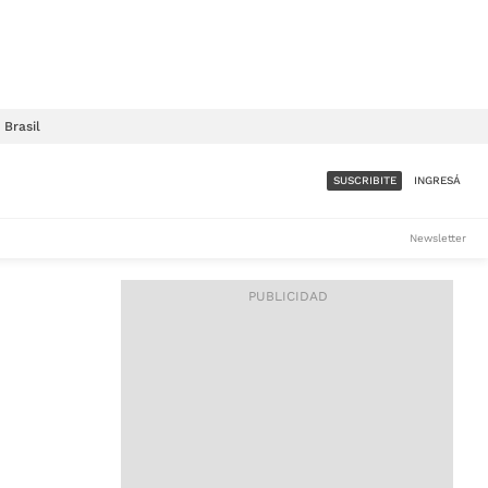
Brasil
SUSCRIBITE
INGRESÁ
SUMATE A LA COMUNIDAD
Newsletter
DE ÁMBITO
LES
ACCESO FULL - $1.800/MES
ES
CORPORATIVO - CONSULTAR
Si tenés dudas comunicate
con nosotros a
IOS
suscripciones@ambito.com.ar
Llamanos al (54) 11 4556-
9147/48 o
al (54) 11 4449-3256 de lunes a