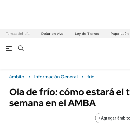
Temas del día
Dólar en vivo
Ley de Tierras
Papa León 
NEGOCIOS
ÚLTIMAS NOTICIAS
Especiales Ámbito
ECONOMÍA
ámbito
Información General
frío
Real Estate
Banco de Datos
Ola de frío: cómo estará el
Sustentabilidad
Campo
semana en el AMBA
Seguros
FINANZAS
ENERGY REPORT
Dólar
+
Agregar ámbito
POLÍTICA
Mercados
Nacional