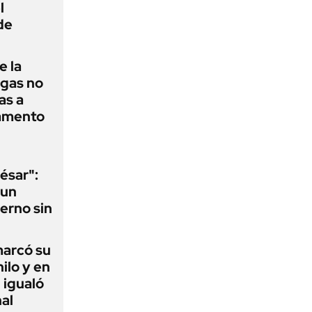
l
de
e la
agas no
as a
camento
ésar":
 un
erno sin
 marcó su
hilo y en
 igualó
al