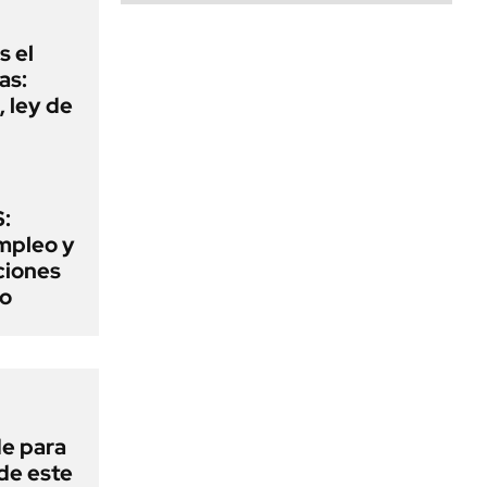
s el
as:
 ley de
:
mpleo y
aciones
to
de para
 de este