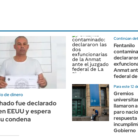
Continúan de
Fentanilo
contamina
declararon
exfunciona
Anmat ant
federal de
Para este 12 d
Gremios
do de dinero
universita
hado fue declarado
llamaron a
 en EEUU y espera
paro nacio
respuesta 
su condena
incumplimi
Gobierno