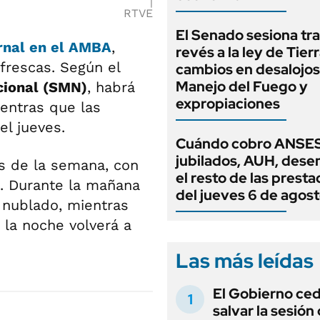
RTVE
El Senado sesiona tra
rnal en el AMBA
,
revés a la ley de Tierr
frescas. Según el
cambios en desalojos,
Manejo del Fuego y
cional (SMN)
, habrá
expropiaciones
ientras que las
el jueves.
Cuándo cobro ANSES
jubilados, AUH, dese
as de la semana, con
el resto de las prest
. Durante la mañana
del jueves 6 de agos
 nublado, mientras
 la noche volverá a
Las más leídas
El Gobierno ce
salvar la sesión