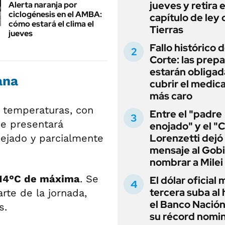
jueves y retira e
Alerta naranja por
ciclogénesis en el AMBA:
capítulo de ley 
cómo estará el clima el
Tierras
jueves
Fallo histórico d
Corte: las prep
estarán obligad
ana
cubrir el medi
más caro
s temperaturas, con
Entre el "padre
 se presentará
enojado" y el "C
Lorenzetti dejó
ejado y parcialmente
mensaje al Gobi
nombrar a Milei
 14°C de máxima
. Se
El dólar oficial
tercera suba al 
rte de la jornada,
el Banco Nación
s.
su récord nomin