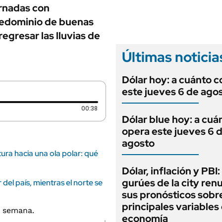
ANUARIO 2025
ornadas con
LIFESTYLE
EDICIÓN IMPRESA
redominio de buenas
AUTOS
egresar las lluvias de
Últimas noticia
Dólar hoy: a cuánto c
este jueves 6 de ago
Duración: 38 segundos
00:38
Dólar blue hoy: a cuá
opera este jueves 6 
agosto
ura hacia una ola polar: qué
Dólar, inflación y PBI:
gurúes de la city re
 del país, mientras el norte se
sus pronósticos sobre
principales variables 
economía