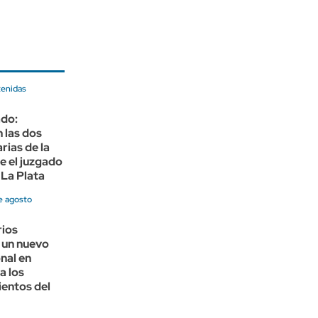
tenidas
do:
 las dos
rias de la
e el juzgado
 La Plata
e agosto
rios
 un nuevo
nal en
a los
entos del