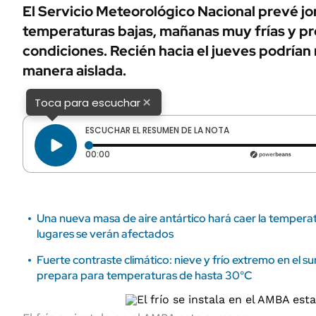
ÁMBITO DEBATE
El Servicio Meteorológico Nacional prevé j
Municipios
temperaturas bajas, mañanas muy frías y p
MEDIAKIT AMBITO DEBATE
URUGUAY
condiciones. Recién hacia el jueves podrían r
manera aislada.
×
Toca para escuchar
ESCUCHAR EL RESUMEN DE LA NOTA
Tiempo transcurrido: 0 segundos
00:00
Una nueva masa de aire antártico hará caer la temperat
lugares se verán afectados
Fuerte contraste climático: nieve y frío extremo en el sur
prepara para temperaturas de hasta 30°C