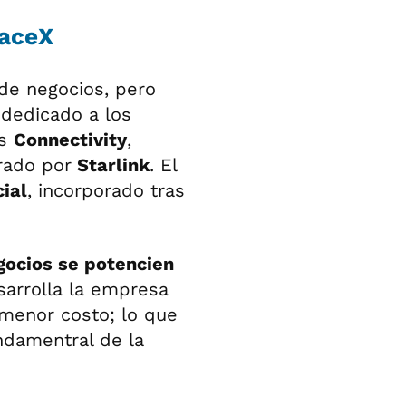
paceX
de negocios, pero
 dedicado a los
es
Connectivity
,
rado por
Starlink
. El
cial
, incorporado tras
gocios se potencien
sarrolla la empresa
a menor costo; lo que
ndamentral de la