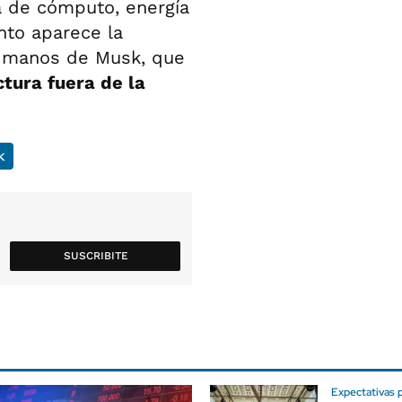
 de cómputo, energía
nto aparece la
 manos de Musk, que
ctura fuera de la
k
SUSCRIBITE
Expectativas 