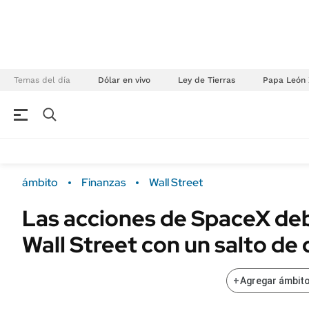
Temas del día
Dólar en vivo
Ley de Tierras
Papa León 
NEGOCIOS
ÚLTIMAS NOTICIAS
Especiales Ámbito
ECONOMÍA
ámbito
Finanzas
Wall Street
Real Estate
Banco de Datos
Las acciones de SpaceX de
Sustentabilidad
Campo
Wall Street con un salto de
Seguros
FINANZAS
ENERGY REPORT
Dólar
+
Agregar ámbito
POLÍTICA
Mercados
Nacional