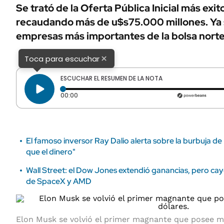
ÁMBITO DEBATE
Se trató de la Oferta Pública Inicial más exito
Municipios
recaudando más de u$s75.000 millones. Ya s
MEDIAKIT AMBITO DEBATE
URUGUAY
empresas más importantes de la bolsa nort
×
Toca para escuchar
ESCUCHAR EL RESUMEN DE LA NOTA
Tiempo transcurrido: 0 segundos
00:00
El famoso inversor Ray Dalio alerta sobre la burbuja de 
que el dinero"
Wall Street: el Dow Jones extendió ganancias, pero c
de SpaceX y AMD
Elon Musk se volvió el primer magnante que posee m