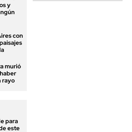
os y
ingún
Aires con
paisajes
da
ta murió
 haber
n rayo
de para
 de este