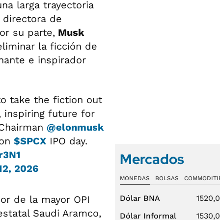
na larga trayectoria
y directora de
Por su parte,
Musk
liminar la ficción de
onante e inspirador
o take the fiction out
 inspiring future for
 Chairman
@elonmusk
 on
$SPCX
IPO day.
r3N1
Mercados
12, 2026
MONEDAS
BOLSAS
COMMODITI
ior de la mayor OPI
Dólar BNA
1520,
 estatal Saudi Aramco,
Dólar Informal
1530,