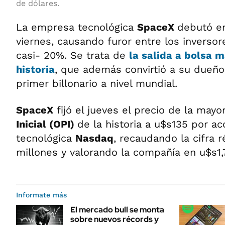
de dólares.
La empresa tecnológica
SpaceX
debutó e
viernes, causando furor entre los inversor
casi- 20%. Se trata de
la salida a bolsa 
historia
, que además convirtió a su dueñ
primer billonario a nivel mundial.
SpaceX
fijó el jueves el precio de la mayo
Inicial (OPI)
de la historia a u$s135 por ac
tecnológica
Nasdaq
, recaudando la cifra 
millones y valorando la compañía en u$s1,7
Informate más
El mercado bull se monta
sobre nuevos récords y