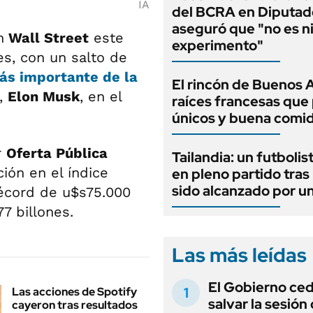
IA
del BCRA en Diputad
aseguró que "no es n
n
Wall Street
este
experimento"
es, con un salto de
más importante de la
El rincón de Buenos 
o,
Elon Musk
, en el
raíces francesas que 
únicos y buena comi
r
Oferta Pública
Tailandia: un futbolis
ción en el índice
en pleno partido tras
sido alcanzado por u
récord de u$s75.000
7 billones.
Las más leídas
El Gobierno ce
Las acciones de Spotify
salvar la sesión
cayeron tras resultados