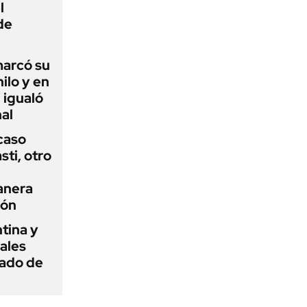
l
de
 marcó su
hilo y en
 igualó
al
 caso
ti, otro
anera
ión
tina y
ñales
gado de