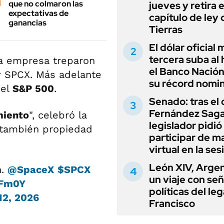
que no colmaron las
jueves y retira e
expectativas de
capítulo de ley 
ganancias
Tierras
El dólar oficial
tercera suba al 
 la empresa treparon
el Banco Nación
er SPCX. Más adelante
su récord nomin
 el
S&P 500
.
Senado: tras el
Fernández Sagas
miento
", celebró la
legislador pidió
 también propiedad
participar de m
virtual en la ses
León XIV, Argen
h.
@SpaceX
$SPCX
un viaje con se
WFm0Y
políticas del le
12, 2026
Francisco