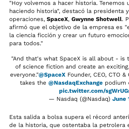
"Hoy volvemos a hacer historia. Tenemos u
haciendo historia", destacó la presidenta 
operaciones,
SpaceX
,
Gwynne Shotwell
. 
afirmó que el objetivo de la empresa es "e
la ciencia ficción y crear un futuro emoci
para todos."
"And that's what SpaceX is all about - is t
of science fiction and create an exciting,
everyone."
@SpaceX
Founder, CEO, CTO &
takes the
@NasdaqExchange
podium
pic.twitter.com/sgWrUG
— Nasdaq (@Nasdaq)
June 
Esta salida a bolsa supera el récord anter
de la historia, que ostentaba la petrolera