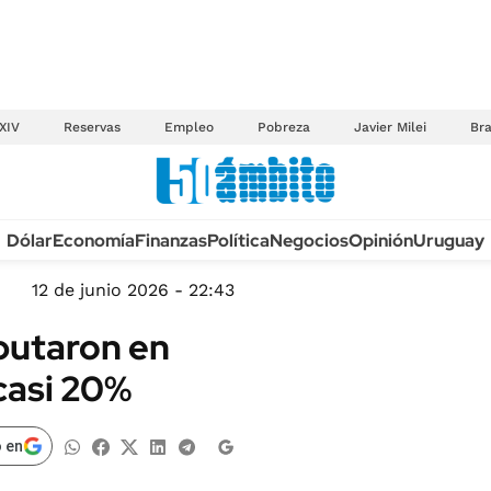
XIV
Reservas
Empleo
Pobreza
Javier Milei
Bra
Anuario autos 2026
Dólar
Economía
Finanzas
Política
Negocios
Opinión
Uruguay
TECNOLOGÍA
NOVEDADES FISCA
MÉXICO
12 de junio 2026 - 22:43
EDICTOS JUDICIAL
OPINIÓN
butaron en
MULTAS
MUNDO
 casi 20%
LICITACIONES
INFORMACIÓN GENERAL
CUADROS TARIFAR
ESPECTÁCULOS
 en
RECALL
DEPORTES