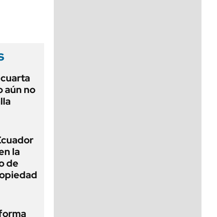
viernes de 10 a 18
s
r cuarta
o aún no
lla
 Ecuador
en la
o de
propiedad
eforma