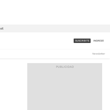
sil
SUSCRIBITE
INGRESÁ
SUMATE A LA COMUNIDAD
Newsletter
DE ÁMBITO
LES
ACCESO FULL - $1.800/MES
ES
CORPORATIVO - CONSULTAR
Si tenés dudas comunicate
con nosotros a
IOS
suscripciones@ambito.com.ar
Llamanos al (54) 11 4556-
9147/48 o
al (54) 11 4449-3256 de lunes a