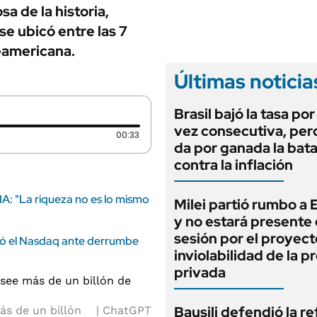
ANUARIO 2025
sa de la historia,
LIFESTYLE
EDICIÓN IMPRESA
e ubicó entre las 7
AUTOS
eamericana.
Últimas noticia
Brasil bajó la tasa po
vez consecutiva, per
Duración: 33 segundos
00:33
da por ganada la bata
contra la inflación
IA: "La riqueza no es lo mismo
Milei partió rumbo a
y no estará presente 
sesión por el proyect
ayó el Nasdaq ante derrumbe
inviolabilidad de la 
privada
Bausili defendió la r
ás de un billón
ChatGPT