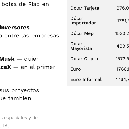
 bolsa de Riad en
Dólar Tarjeta
1976,
Dólar
1761,
Importador
 inversores
Dólar Mep
1520,
to entre las empresas
Dólar
1499,
Mayorista
 Musk
— quien
Dólar Cripto
1572,
ceX
— en el primer
Euro
1766,
Euro Informal
1764,
s espaciales y de
 IA.