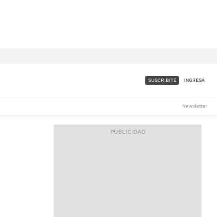
SUSCRIBITE
INGRESÁ
SUMATE A LA COMUNIDAD
Newsletter
DE ÁMBITO
LES
ACCESO FULL - $1.800/MES
ES
CORPORATIVO - CONSULTAR
Si tenés dudas comunicate
con nosotros a
IOS
suscripciones@ambito.com.ar
Llamanos al (54) 11 4556-
9147/48 o
al (54) 11 4449-3256 de lunes a