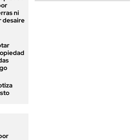
bor
rras ni
 desaire
otar
Propiedad
das
ego
otiza
osto
por