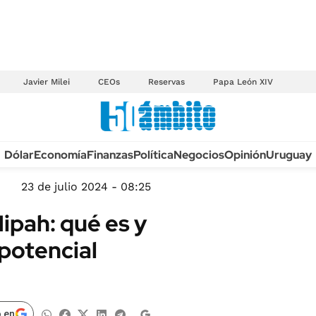
Javier Milei
CEOs
Reservas
Papa León XIV
Anuario autos 2026
Dólar
Economía
Finanzas
Política
Negocios
Opinión
Uruguay
TECNOLOGÍA
NOVEDADES FISCA
MÉXICO
23 de julio 2024 - 08:25
EDICTOS JUDICIAL
OPINIÓN
Nipah: qué es y
MULTAS
MUNDO
potencial
LICITACIONES
INFORMACIÓN GENERAL
CUADROS TARIFAR
ESPECTÁCULOS
RECALL
DEPORTES
 en