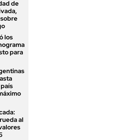
idad de
ivada,
 sobre
go
 los
onograma
sto para
gentinas
asta
 país
 máximo
icada:
rueda al
 valores
5