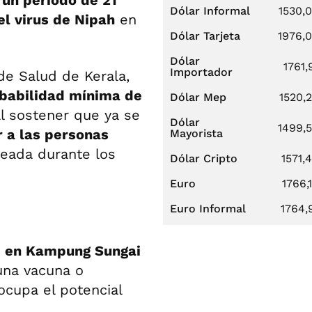
 un periodo de 21
Dólar Informal
1530,
el virus de Nipah
en
Dólar Tarjeta
1976,
Dólar
1761,
Importador
de Salud de Kerala,
babilidad mínima de
Dólar Mep
1520,
al sostener que ya se
Dólar
1499,
r a las personas
Mayorista
reada durante los
Dólar Cripto
1571,
Euro
1766,
Euro Informal
1764,
8 en Kampung Sungai
una vacuna o
ocupa el potencial