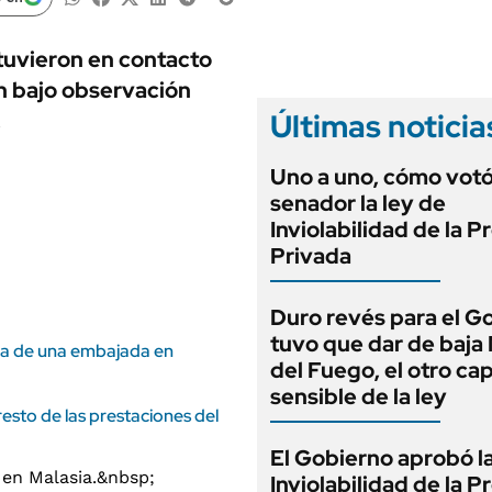
ANUARIO 2025
LIFESTYLE
EDICIÓN IMPRESA
AUTOS
tuvieron en contacto
an bajo observación
Últimas noticia
.
Uno a uno, cómo vot
senador la ley de
Inviolabilidad de la 
Privada
Duro revés para el G
tuvo que dar de baja
ura de una embajada en
del Fuego, el otro cap
sensible de la ley
sto de las prestaciones del
El Gobierno aprobó l
Inviolabilidad de la 