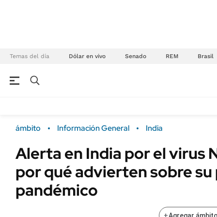
Temas del día
Dólar en vivo
Senado
REM
Brasil
NEGOCIOS
ÚLTIMAS NOTICIAS
Especiales Ámbito
ECONOMÍA
ámbito
Información General
India
Real Estate
Banco de Datos
Alerta en India por el virus 
Sustentabilidad
Campo
por qué advierten sobre su 
Seguros
FINANZAS
ENERGY REPORT
pandémico
Dólar
POLÍTICA
Mercados
+
Agregar ámbito
Nacional