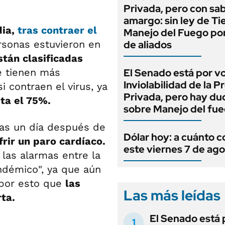
.
Privada, pero con sa
amargo: sin ley de Tie
dia,
tras contraer el
Manejo del Fuego por
sonas estuvieron en
de aliados
stán clasificadas
e tienen más
El Senado está por v
Inviolabilidad de la 
 contraen el virus, ya
Privada, pero hay du
ta el 75%.
sobre Manejo del fu
as un día después de
Dólar hoy: a cuánto c
frir un paro cardíaco.
este viernes 7 de ag
las alarmas entre la
ndémico", ya que aún
s por esto que
las
Las más leídas
rta.
El Senado está 