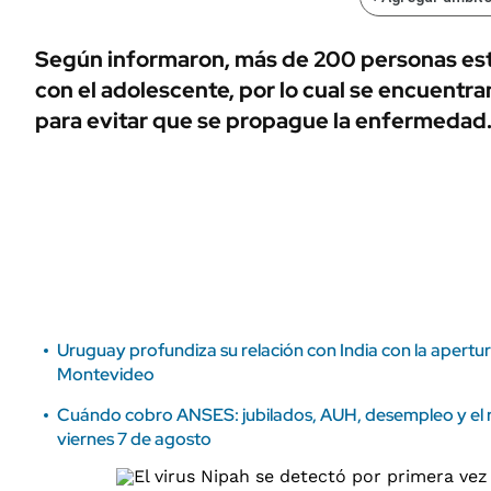
ÁMBITO DEBATE
Municipios
MEDIAKIT AMBITO DEBATE
Según informaron, más de 200 personas es
URUGUAY
con el adolescente, por lo cual se encuentr
para evitar que se propague la enfermedad
Uruguay profundiza su relación con India con la apert
Montevideo
Cuándo cobro ANSES: jubilados, AUH, desempleo y el re
viernes 7 de agosto