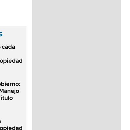
viernes de 10 a 18
s
ó cada
Propiedad
obierno:
 Manejo
ítulo
a
Propiedad