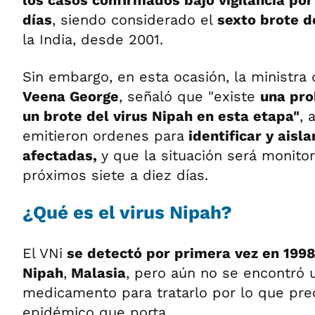
los casos confirmados bajo vigilancia por
días
, siendo considerado el
sexto brote d
la India, desde 2001.
Sin embargo, en esta ocasión, la ministra 
Veena George
, señaló que "existe
una pro
un brote del virus Nipah en esta etapa"
, 
emitieron ordenes para
identificar y aisla
afectadas,
y que la situación será monito
próximos siete a diez días.
¿Qué es el virus Nipah?
El VNi
se detectó por primera vez en 199
Nipah
,
Malasia
, pero aún no se encontró 
medicamento para tratarlo por lo que pre
epidémico que porta.