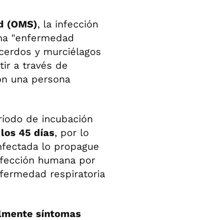
ud (OMS)
, la infección
una "enfermedad
cerdos y murciélagos
ir a través de
on una persona
ríodo de incubación
los 45 días
, por lo
nfectada lo propague
infección humana por
fermedad respiratoria
almente síntomas