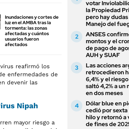
votar Inviolabil
la Propiedad Pr
pero hay dudas
Inundaciones y cortes de
luz en el AMBA tras la
Manejo del fue
tormenta: las zonas
afectadas y cuántos
ANSES confirmó
usuarios fueron
montos y el cr
afectados
de pago de ago
AUH y SUAF
Las acciones ar
virus reafirmó los
retrocedieron h
n de enfermedades de
6,4% y el riesgo
n devenir las
saltó 4,2% a un
en dos meses
Dólar blue en p
virus Nipah
cedió por sexta 
hilo y retornó a
rren mayor riesgo a
de fines de 202