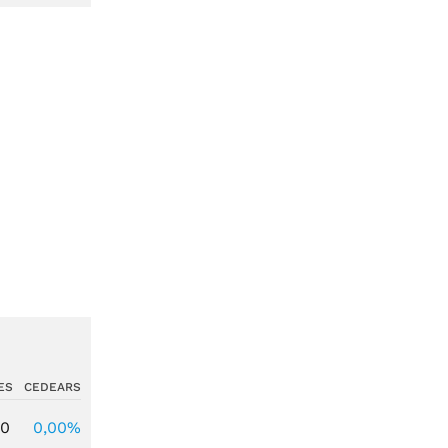
ES
CEDEARS
00
0,00%