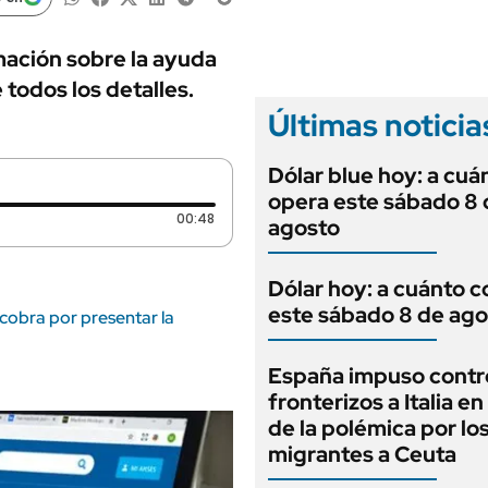
ANUARIO 2025
LIFESTYLE
EDICIÓN IMPRESA
AUTOS
rmación sobre la ayuda
todos los detalles.
Últimas noticia
Dólar blue hoy: a cuá
opera este sábado 8 
Duración: 48 segundos
00:48
agosto
Dólar hoy: a cuánto c
este sábado 8 de ago
cobra por presentar la
España impuso contr
fronterizos a Italia e
de la polémica por lo
migrantes a Ceuta