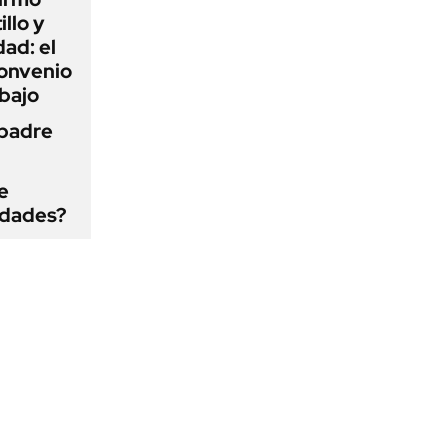
illo y
ad: el
convenio
abajo
 padre
e
edades?