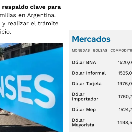
n
respaldo clave para
milias en Argentina.
y realizar el trámite
cio.
Mercados
MONEDAS
BOLSAS
COMMODITI
Dólar BNA
1520,
Dólar Informal
1525,
Dólar Tarjeta
1976,
Dólar
1760,
Importador
Dólar Mep
1524,
Dólar
1498,
Mayorista