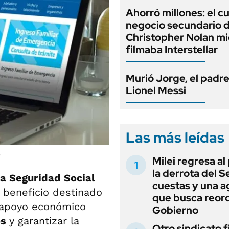
Ahorró millones: el c
negocio secundario 
Christopher Nolan mi
filmaba Interstellar
Murió Jorge, el padr
Lionel Messi
Las más leídas
S
Milei regresa al
la derrota del 
la Seguridad Social
cuestas y una 
n beneficio destinado
que busca reord
e apoyo económico
Gobierno
os
y garantizar la
Otro sindicato 