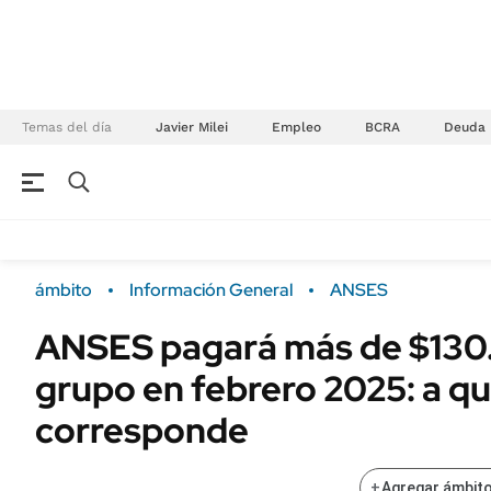
Temas del día
Javier Milei
Empleo
BCRA
Deuda
NEGOCIOS
ÚLTIMAS NOTICIAS
Especiales Ámbito
ECONOMÍA
ámbito
Información General
ANSES
Real Estate
Banco de Datos
ANSES pagará más de $130
Sustentabilidad
Campo
grupo en febrero 2025: a qu
Seguros
FINANZAS
ENERGY REPORT
corresponde
Dólar
POLÍTICA
Mercados
+
Agregar ámbito
Nacional