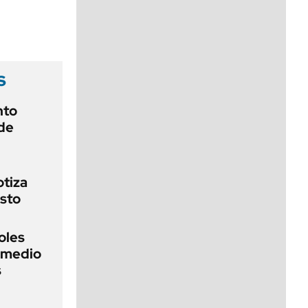
viernes de 10 a 18
s
nto
de
otiza
sto
oles
n medio
s