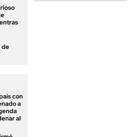
urioso
de
entras
e de
 país con
Senado a
agenda
enar al
firmó