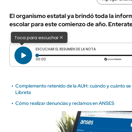
ÁMBITO DEBATE
Municipios
MEDIAKIT AMBITO DEBATE
El organismo estatal ya brindó toda la info
URUGUAY
escolar para este comienzo de año. Enterate 
×
Toca para escuchar
ESCUCHAR EL RESUMEN DE LA NOTA
Tiempo transcurrido: 0 segundos
00:00
Complemento retenido de la AUH: cuándo y cuánto se 
Libreta
Cómo realizar denuncias y reclamos en ANSES