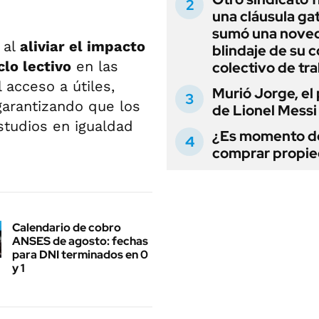
una cláusula gat
sumó una noved
 al
aliviar el impacto
blindaje de su 
clo lectivo
en las
colectivo de tr
l acceso a útiles,
Murió Jorge, el
garantizando que los
de Lionel Messi
studios en igualdad
¿Es momento d
comprar propi
Calendario de cobro
ANSES de agosto: fechas
para DNI terminados en 0
y 1