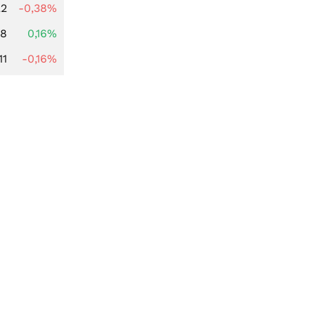
22
-0,38%
88
0,16%
11
-0,16%