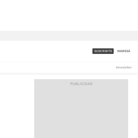
SUSCRIBITE
INGRESÁ
SUMATE A LA COMUNIDAD
Newsletter
DE ÁMBITO
LES
ACCESO FULL - $1.800/MES
ES
CORPORATIVO - CONSULTAR
Si tenés dudas comunicate
con nosotros a
IOS
suscripciones@ambito.com.ar
Llamanos al (54) 11 4556-
9147/48 o
al (54) 11 4449-3256 de lunes a