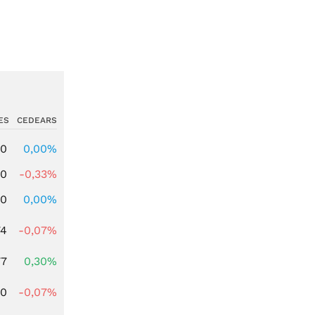
ES
CEDEARS
00
0,00%
00
-0,33%
00
0,00%
74
-0,07%
77
0,30%
50
-0,07%