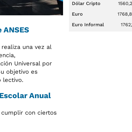
Dólar Cripto
1560,
Euro
1768,
Euro Informal
1762,
de ANSES
realiza una vez al
encia,
ación Universal por
Su objetivo es
 lectivo.
 Escolar Anual
 cumplir con ciertos