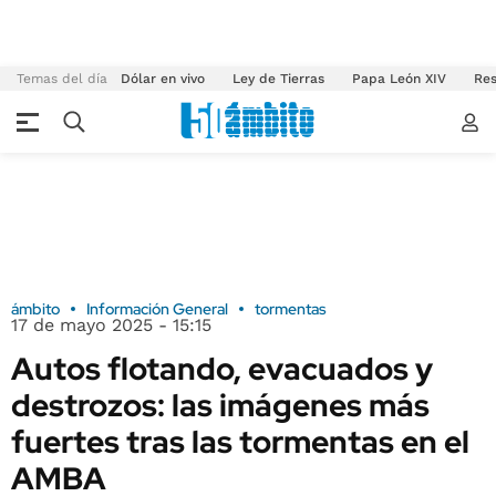
Temas del día
Dólar en vivo
Ley de Tierras
Papa León XIV
Res
ámbito
Información General
tormentas
17 de mayo 2025 - 15:15
Autos flotando, evacuados y
destrozos: las imágenes más
fuertes tras las tormentas en el
AMBA