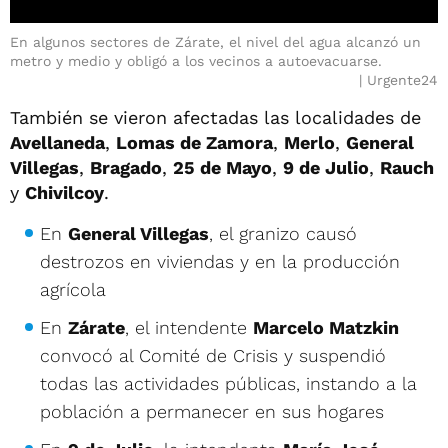
En algunos sectores de Zárate, el nivel del agua alcanzó un
metro y medio y obligó a los vecinos a autoevacuarse.
Urgente24
También se vieron afectadas las localidades de
Avellaneda
,
Lomas de Zamora
,
Merlo
,
General
Villegas
,
Bragado
,
25 de Mayo
,
9 de Julio
,
Rauch
y
Chivilcoy
.
En
General Villegas
, el granizo causó
destrozos en viviendas y en la producción
agrícola
En
Zárate
, el intendente
Marcelo Matzkin
convocó al Comité de Crisis y suspendió
todas las actividades públicas, instando a la
población a permanecer en sus hogares