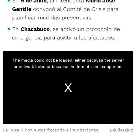
En
9 de Julio
, la intendenta
María José
Gentile
convocó al Comité de Crisis para
planificar medidas preventivas
En
Chacabuco
, se activó un protocolo de
emergencia para asistir a los afectados.
La Ruta 9 con autos flotando e inundaciones.
@julietaluz