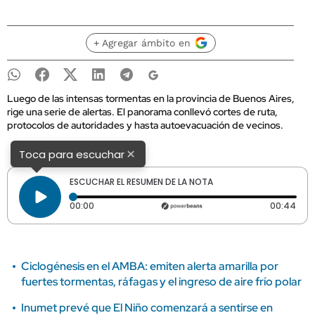
+ Agregar ámbito en
Luego de las intensas tormentas en la provincia de Buenos Aires,
rige una serie de alertas. El panorama conllevó cortes de ruta,
protocolos de autoridades y hasta autoevacuación de vecinos.
×
Toca para escuchar
ESCUCHAR EL RESUMEN DE LA NOTA
Tiempo transcurrido: 0 segundos
Dura
00:00
00:44
Ciclogénesis en el AMBA: emiten alerta amarilla por
fuertes tormentas, ráfagas y el ingreso de aire frío polar
Inumet prevé que El Niño comenzará a sentirse en