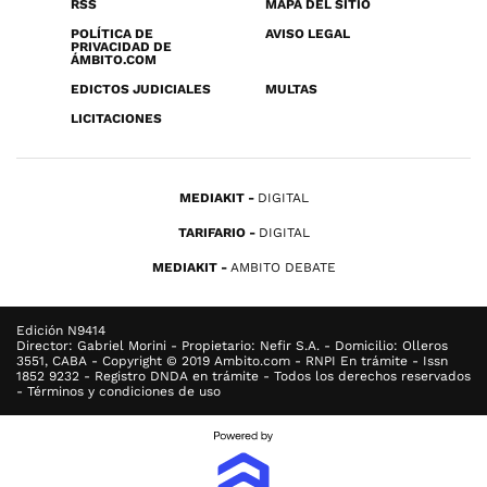
RSS
MAPA DEL SITIO
POLÍTICA DE
AVISO LEGAL
PRIVACIDAD DE
ÁMBITO.COM
EDICTOS JUDICIALES
MULTAS
LICITACIONES
MEDIAKIT
DIGITAL
TARIFARIO
DIGITAL
MEDIAKIT
AMBITO DEBATE
Edición N9414
Director: Gabriel Morini - Propietario: Nefir S.A. - Domicilio: Olleros
3551, CABA - Copyright © 2019 Ambito.com - RNPI En trámite - Issn
1852 9232 - Registro DNDA en trámite - Todos los derechos reservados
- Términos y condiciones de uso