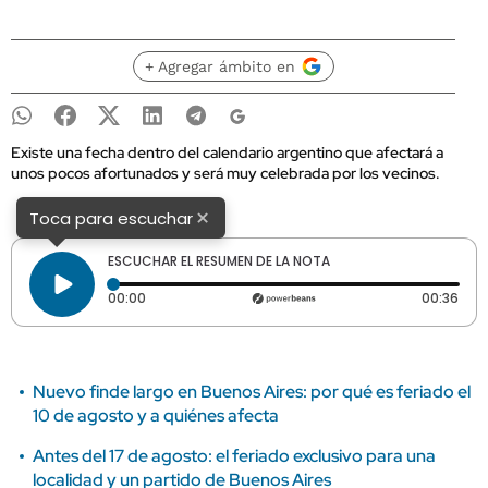
+ Agregar ámbito en
Existe una fecha dentro del calendario argentino que afectará a
unos pocos afortunados y será muy celebrada por los vecinos.
×
Toca para escuchar
ESCUCHAR EL RESUMEN DE LA NOTA
Tiempo transcurrido: 0 segundos
Dura
00:00
00:36
Nuevo finde largo en Buenos Aires: por qué es feriado el
10 de agosto y a quiénes afecta
Antes del 17 de agosto: el feriado exclusivo para una
localidad y un partido de Buenos Aires