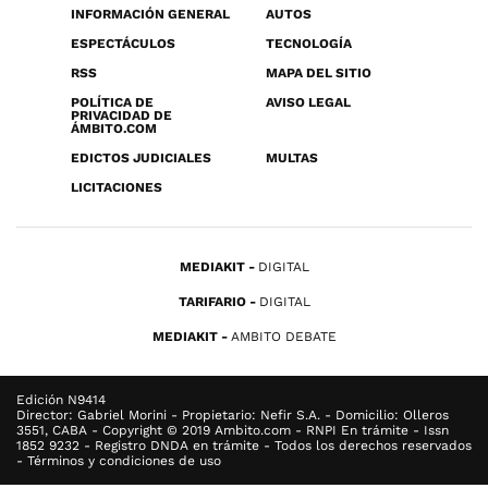
INFORMACIÓN GENERAL
AUTOS
ESPECTÁCULOS
TECNOLOGÍA
RSS
MAPA DEL SITIO
POLÍTICA DE
AVISO LEGAL
PRIVACIDAD DE
ÁMBITO.COM
EDICTOS JUDICIALES
MULTAS
LICITACIONES
MEDIAKIT
DIGITAL
TARIFARIO
DIGITAL
MEDIAKIT
AMBITO DEBATE
Edición N9414
Director: Gabriel Morini - Propietario: Nefir S.A. - Domicilio: Olleros
3551, CABA - Copyright © 2019 Ambito.com - RNPI En trámite - Issn
1852 9232 - Registro DNDA en trámite - Todos los derechos reservados
- Términos y condiciones de uso