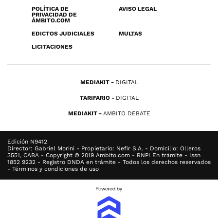
POLÍTICA DE
AVISO LEGAL
PRIVACIDAD DE
ÁMBITO.COM
EDICTOS JUDICIALES
MULTAS
LICITACIONES
MEDIAKIT
DIGITAL
TARIFARIO
DIGITAL
MEDIAKIT
AMBITO DEBATE
Edición N9412
Director: Gabriel Morini - Propietario: Nefir S.A. - Domicilio: Olleros
3551, CABA - Copyright © 2019 Ambito.com - RNPI En trámite - Issn
1852 9232 - Registro DNDA en trámite - Todos los derechos reservados
- Términos y condiciones de uso