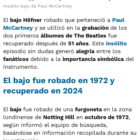
Insolito bajo de Paul McCartney
El
bajo Höfner
robado que perteneció a
Paul
McCartney
y se utilizó en la
grabación
de los
dos primeros
álbumes de The Beatles
fue
recuperado después de
51 años
. Este
insólito
episodio sin dudas generó
alegría
entre los
fanáticos
debido a la
importancia simbólica
del
instrumento.
El bajo fue robado en 1972 y
recuperado en 2024
El
bajo
fue robado de una
furgoneta
en la zona
londinense de
Notting Hill
en
octubre de 1972
,
según informó el equipo de búsqueda,
basándose en información recopilada durante su