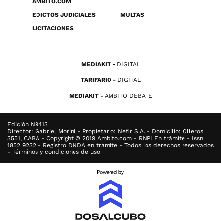
ÁMBITO.COM
EDICTOS JUDICIALES
MULTAS
LICITACIONES
MEDIAKIT
DIGITAL
TARIFARIO
DIGITAL
MEDIAKIT
AMBITO DEBATE
Edición N9413
Director: Gabriel Morini - Propietario: Nefir S.A. - Domicilio: Olleros
3551, CABA - Copyright © 2019 Ambito.com - RNPI En trámite - Issn
1852 9232 - Registro DNDA en trámite - Todos los derechos reservados
- Términos y condiciones de uso