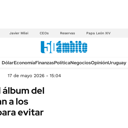
Javier Milei
CEOs
Reservas
Papa León XIV
Anuario autos 2026
Dólar
Economía
Finanzas
Política
Negocios
Opinión
Uruguay
TECNOLOGÍA
NOVEDADES FISCA
MÉXICO
17 de mayo 2026 - 15:04
EDICTOS JUDICIAL
OPINIÓN
l álbum del
MULTAS
MUNDO
n a los
LICITACIONES
INFORMACIÓN GENERAL
para evitar
CUADROS TARIFAR
ESPECTÁCULOS
RECALL
DEPORTES