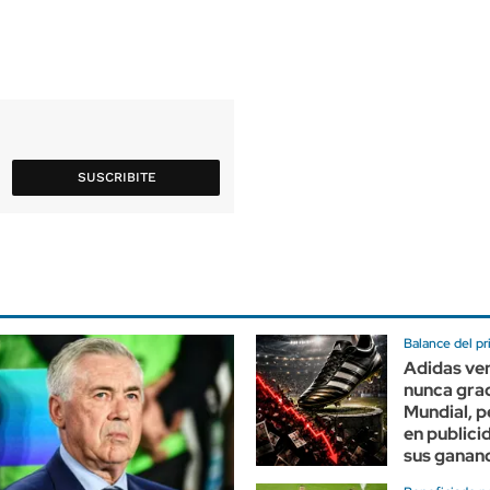
SUSCRIBITE
Balance del p
Adidas ve
nunca grac
Mundial, p
en publici
sus ganan