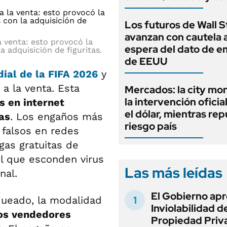
Los futuros de Wall S
avanzan con cautela a
a venta: esto provocó la
espera del dato de 
a adquisición de figuritas.
de EEUU
ial de la FIFA 2026
y
a la venta. Esta
Mercados: la city mo
la intervención oficia
s en internet
el dólar, mientras rep
tas
. Los engaños más
riesgo país
s falsos en redes
gas gratuitas de
l que esconden virus
Las más leídas
nal.
El Gobierno apr
queado, la modalidad
Inviolabilidad de
os vendedores
Propiedad Priv