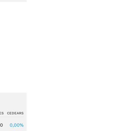
ES
CEDEARS
00
0,00%