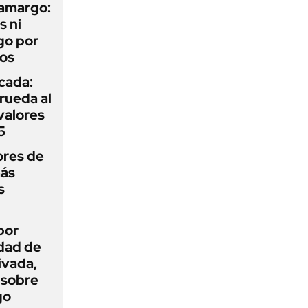
 amargo:
s ni
go por
dos
icada:
rueda al
 valores
5
ores de
más
s
por
idad de
ivada,
 sobre
go