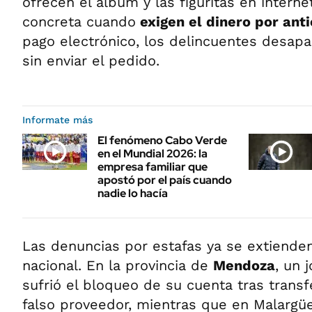
ofrecen el álbum y las figuritas en interne
concreta cuando
exigen el dinero por ant
pago electrónico, los delincuentes desap
sin enviar el pedido.
Informate más
El fenómeno Cabo Verde
en el Mundial 2026: la
empresa familiar que
apostó por el país cuando
nadie lo hacía
Las denuncias por estafas ya se extienden 
nacional. En la provincia de
Mendoza
, un 
sufrió el bloqueo de su cuenta tras transfe
falso proveedor, mientras que en Malargü