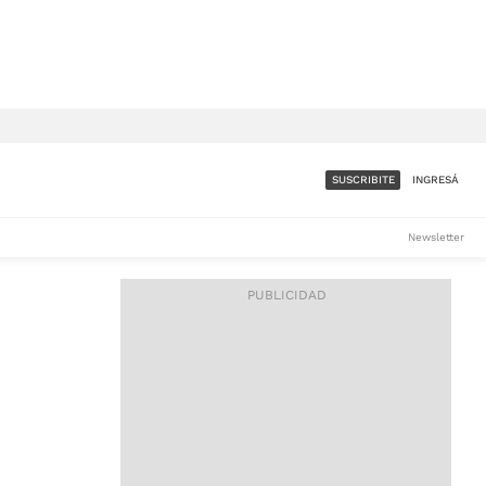
SUSCRIBITE
INGRESÁ
SUMATE A LA COMUNIDAD
Newsletter
DE ÁMBITO
LES
ACCESO FULL - $1.800/MES
ES
CORPORATIVO - CONSULTAR
Si tenés dudas comunicate
con nosotros a
IOS
suscripciones@ambito.com.ar
Llamanos al (54) 11 4556-
9147/48 o
al (54) 11 4449-3256 de lunes a