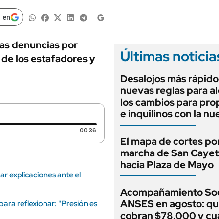
ANUARIO 2025
LIFESTYLE
EDICIÓN IMPRESA
 en
AUTOS
las denuncias por
Últimas noticia
 de los estafadores y
Desalojos más rápido
nuevas reglas para al
los cambios para pro
e inquilinos con la nu
Duración: 36 segundos
00:36
El mapa de cortes por
marcha de San Caye
hacia Plaza de Mayo
ar explicaciones ante el
Acompañamiento Soc
ANSES en agosto: qu
ara reflexionar: "Presión es
cobran $78.000 y c