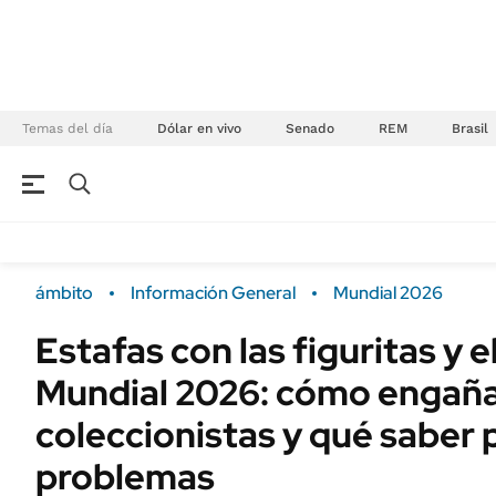
Temas del día
Dólar en vivo
Senado
REM
Brasil
NEGOCIOS
ÚLTIMAS NOTICIAS
Especiales Ámbito
ECONOMÍA
ámbito
Información General
Mundial 2026
Real Estate
Banco de Datos
Estafas con las figuritas y e
Sustentabilidad
Campo
Mundial 2026: cómo engaña
Seguros
FINANZAS
ENERGY REPORT
coleccionistas y qué saber 
Dólar
POLÍTICA
problemas
Mercados
Nacional