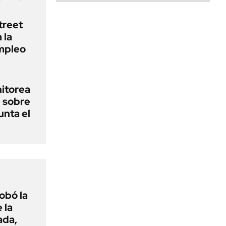
treet
 la
empleo
nitorea
l sobre
unta el
obó la
 la
ada,