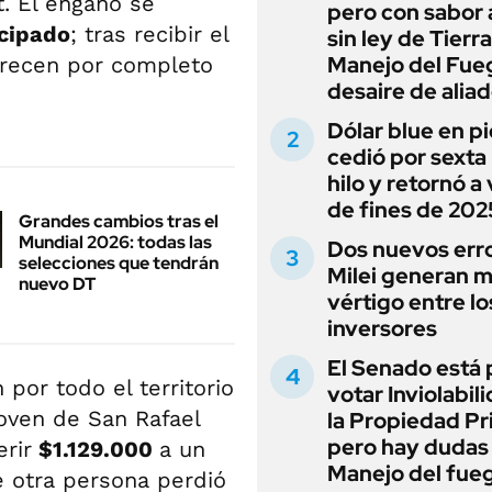
t. El engaño se
pero con sabor
icipado
; tras recibir el
sin ley de Tierra
Manejo del Fue
arecen por completo
desaire de alia
Dólar blue en p
cedió por sexta 
hilo y retornó a
de fines de 202
Grandes cambios tras el
Mundial 2026: todas las
Dos nuevos err
selecciones que tendrán
Milei generan 
nuevo DT
vértigo entre lo
inversores
El Senado está 
por todo el territorio
votar Inviolabil
joven de San Rafael
la Propiedad Pr
pero hay dudas
rir
$1.129.000
a un
Manejo del fue
e otra persona perdió