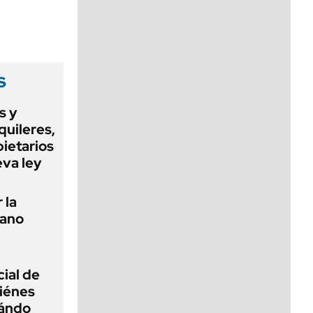
viernes de 10 a 18
s
s y
quileres,
pietarios
eva ley
 la
tano
ial de
iénes
uándo