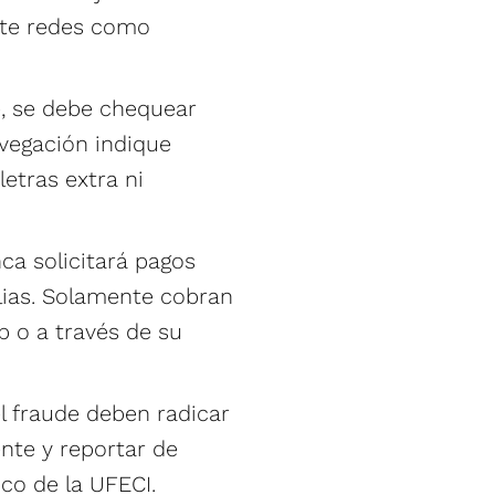
nte redes como
e, se debe chequear
vegación indique
letras extra ni
ca solicitará pagos
lias. Solamente cobran
 o a través de su
l fraude deben radicar
nte y reportar de
ico de la UFECI.