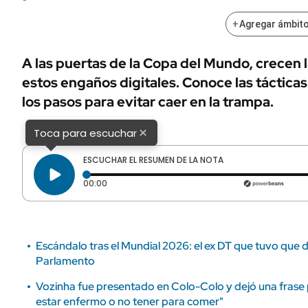
ÁMBITO DEBATE
Municipios
+
Agregar ámbito
MEDIAKIT AMBITO DEBATE
URUGUAY
A las puertas de la Copa del Mundo, crecen 
estos engaños digitales. Conoce las tácticas
los pasos para evitar caer en la trampa.
×
Toca para escuchar
ESCUCHAR EL RESUMEN DE LA NOTA
Tiempo transcurrido: 0 segundos
00:00
Escándalo tras el Mundial 2026: el ex DT que tuvo que d
Parlamento
Vozinha fue presentado en Colo-Colo y dejó una frase p
estar enfermo o no tener para comer"