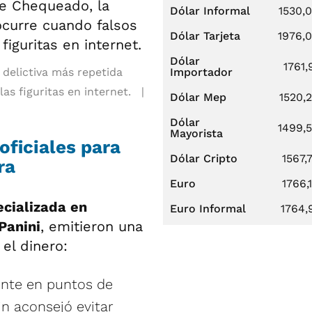
Dólar Informal
1530,
Dólar Tarjeta
1976,
Dólar
1761,
delictiva más repetida
Importador
s figuritas en internet.
Dólar Mep
1520,
Dólar
1499,
Mayorista
oficiales para
Dólar Cripto
1567,
ra
Euro
1766,
ecializada en
Euro Informal
1764,
Panini
, emitieron una
el dinero:
nte en puntos de
in aconsejó evitar