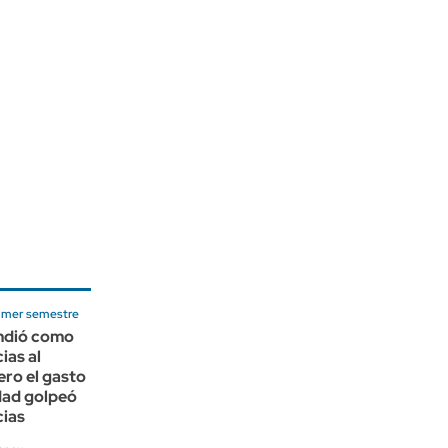
rimer semestre
ndió como
ias al
ero el gasto
dad golpeó
cias