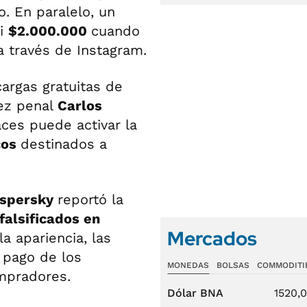
. En paralelo, un
si
$2.000.000
cuando
 a través de Instagram.
argas gratuitas de
uez penal
Carlos
aces puede activar la
cos
destinados a
spersky
reportó la
falsificados en
Mercados
la apariencia, las
e pago de los
MONEDAS
BOLSAS
COMMODITI
ompradores.
Dólar BNA
1520,