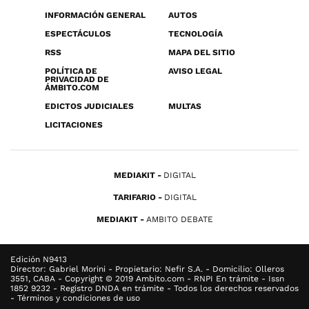
INFORMACIÓN GENERAL
AUTOS
ESPECTÁCULOS
TECNOLOGÍA
RSS
MAPA DEL SITIO
POLÍTICA DE
AVISO LEGAL
PRIVACIDAD DE
ÁMBITO.COM
EDICTOS JUDICIALES
MULTAS
LICITACIONES
MEDIAKIT
DIGITAL
TARIFARIO
DIGITAL
MEDIAKIT
AMBITO DEBATE
Edición N9413
Director: Gabriel Morini - Propietario: Nefir S.A. - Domicilio: Olleros
3551, CABA - Copyright © 2019 Ambito.com - RNPI En trámite - Issn
1852 9232 - Registro DNDA en trámite - Todos los derechos reservados
- Términos y condiciones de uso