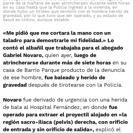
parte de la mañana de ayer atrincherado durante siete horas
en su casa hasta que la Policía ingresó a la vivienda, en
donde hubo un tiroteo que terminó con el hombre herido de
gravedad, por lo que tuvo que ser operado, y su estado de
salud es crítico, aunque estable.
«Me pidió que me cortara la mano con un
taladro para demostrarle mi fidelidad.» Lo
contó el albañil que trabajaba para el abogado
Gabriel Novaro,
quien ayer,
luego de
atrincherarse durante más de siete horas
en su
casa de Barrio Parque producto de la denuncia
de ese hombre,
fue baleado y herido de
gravedad
después de tirotearse con la Policía.
Novaro
fue derivado de urgencia con una herida
de bala al Hospital Fernández, en donde
fue
operado para extraer el proyectil alojado en «la
región sacro-ilíaca (pelvis) derecha, con orificio
de entrada y sin orificio de salida»,
explicó el