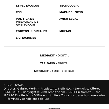
ESPECTÁCULOS
TECNOLOGÍA
RSS
MAPA DEL SITIO
POLÍTICA DE
AVISO LEGAL
PRIVACIDAD DE
ÁMBITO.COM
EDICTOS JUDICIALES
MULTAS
LICITACIONES
MEDIAKIT
DIGITAL
TARIFARIO
DIGITAL
MEDIAKIT
AMBITO DEBATE
Edición N9413
Director: Gabriel Morini - Propietario: Nefir S.A. - Domicilio: Olleros
3551, CABA - Copyright © 2019 Ambito.com - RNPI En trámite - Issn
1852 9232 - Registro DNDA en trámite - Todos los derechos reservados
- Términos y condiciones de uso