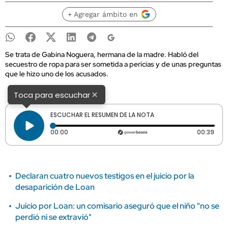
+ Agregar ámbito en
Se trata de Gabina Noguera, hermana de la madre. Habló del
secuestro de ropa para ser sometida a pericias y de unas preguntas
que le hizo uno de los acusados.
×
Toca para escuchar
ESCUCHAR EL RESUMEN DE LA NOTA
Tiempo transcurrido: 0 segundos
Dura
00:00
00:39
Declaran cuatro nuevos testigos en el juicio por la
desaparición de Loan
Juicio por Loan: un comisario aseguró que el niño "no se
perdió ni se extravió"