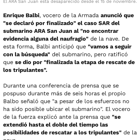
El ARA San Juan está desaparecido desde el 15 de noviembre.
Enrique Balbi
, vocero de la Armada
anunció que
"se declaró por finalizado" el caso SAR del
submarino ARA San Juan
al "no encontrar
evidencia alguna del naufragio"
de la nave. De
esta forma, Balbi anticipó que
"vamos a seguir
con la búsqueda"
del submarino, pero ratificó
que
se dio por "finalizada la etapa de rescate de
los tripulantes".
Durante una conferencia de prensa que se
pospuso durante más de seis horas el propio
Balbo señaló que "a pesar de los esfuerzos no
ha sido posible ubicar el submarino". El vocero
de la fuerza explicó ante la prensa que
"se
extendió hasta el doble del tiempo las
posibilidades de rescatar a los tripulantes"
de la