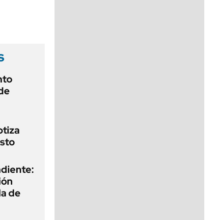
viernes de 10 a 18
s
nto
de
otiza
sto
diente:
ión
la de