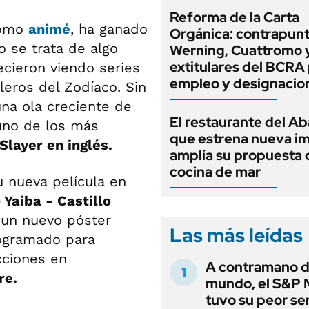
Reforma de la Carta
como
animé
, ha ganado
Orgánica: contrapunt
 se trata de algo
Werning, Cuattromo 
extitulares del BCRA 
ecieron viendo series
empleo y designacio
eros del Zodíaco. Sin
una ola creciente de
El restaurante del A
 uno de los más
que estrena nueva i
layer en inglés.
amplía su propuesta 
cocina de mar
u nueva película en
Yaiba - Castillo
 un nuevo póster
Las más leídas
rogramado para
cciones en
A contramano d
re.
mundo, el S&P 
tuvo su peor s