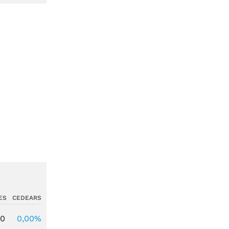
ES
CEDEARS
00
0,00%