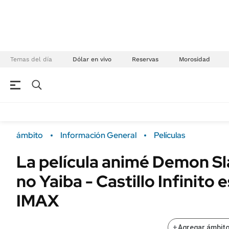
Temas del día
Dólar en vivo
Reservas
Morosidad
NEGOCIOS
ÚLTIMAS NOTICIAS
Especiales Ámbito
ECONOMÍA
ámbito
Información General
Películas
Real Estate
Banco de Datos
La película animé Demon Sl
Sustentabilidad
Campo
no Yaiba - Castillo Infinito
Seguros
FINANZAS
ENERGY REPORT
IMAX
Dólar
POLÍTICA
Mercados
+
Agregar ámbito
Nacional