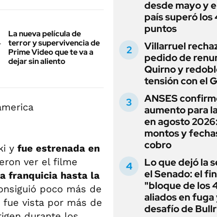
desde mayo y el
país superó los
puntos
La nueva película de
terror y supervivencia de
Villarruel recha
Prime Video que te va a
pedido de renu
dejar sin aliento
Quirno y redobl
tensión con el 
ANSES confirm
aumento para l
en agosto 2026
montos y fecha
cobro
ki y
fue estrenada en
eron ver el filme
Lo que dejó la s
el Senado: el fin
 franquicia hasta la
"bloque de los 
consiguió poco más de
aliados en fuga 
 fue vista por más de
desafío de Bullr
rigen durante los