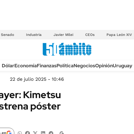
Senado
Industria
Javier Milei
CEOs
Papa León XIV
Anuario autos 2026
Dólar
Economía
Finanzas
Política
Negocios
Opinión
Uruguay
TECNOLOGÍA
NOVEDADES FISCA
MÉXICO
22 de julio 2025 - 10:46
EDICTOS JUDICIAL
OPINIÓN
ayer: Kimetsu
MULTAS
MUNDO
 estrena póster
LICITACIONES
INFORMACIÓN GENERAL
CUADROS TARIFAR
ESPECTÁCULOS
RECALL
DEPORTES
 en