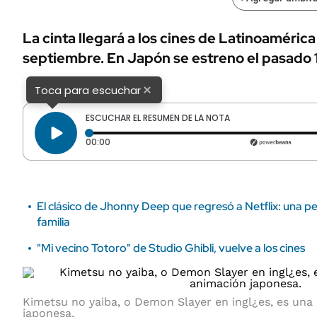
ÁMBITO DEBATE
Municipios
MEDIAKIT AMBITO DEBATE
La cinta llegará a los cines de Latinoamérica 
URUGUAY
septiembre. En Japón se estreno el pasado 18
×
Toca para escuchar
ESCUCHAR EL RESUMEN DE LA NOTA
Tiempo transcurrido: 0 segundos
00:00
El clásico de Jhonny Deep que regresó a Netflix: una pel
familia
"Mi vecino Totoro" de Studio Ghibli, vuelve a los cines
Kimetsu no yaiba, o Demon Slayer en ingl¿es, es una
japonesa.