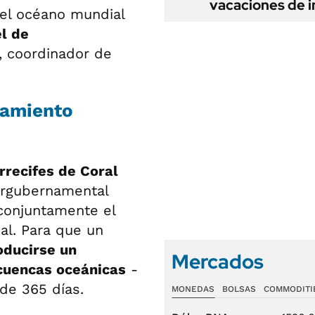
vacaciones de i
el océano mundial
el de
, coordinador de
eamiento
rrecifes de Coral
tergubernamental
 conjuntamente el
al. Para que un
oducirse un
Mercados
 cuencas oceánicas
-
 de 365 días.
MONEDAS
BOLSAS
COMMODITI