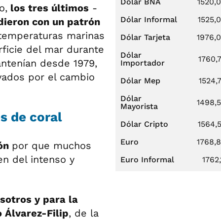
Dólar BNA
1520,
o,
los tres últimos
-
Dólar Informal
1525,
dieron con un patrón
 temperaturas marinas
Dólar Tarjeta
1976,
ficie del mar durante
Dólar
1760,
ntenían desde 1979,
Importador
vados por el cambio
Dólar Mep
1524,
Dólar
1498,
Mayorista
s de coral
Dólar Cripto
1564,
Euro
1768,
ión
por que muchos
n del intenso y
Euro Informal
1762,
sotros y para la
 Álvarez-Filip
, de la