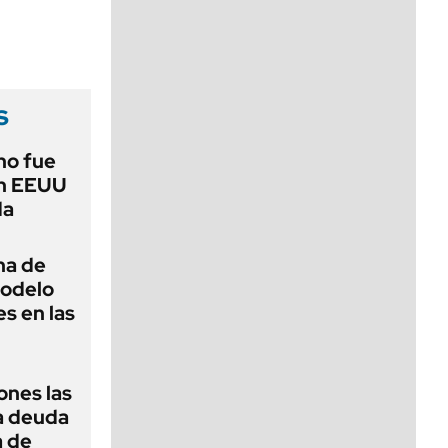
viernes de 10 a 18
s
no fue
en EEUU
da
na de
modelo
s en las
ones las
la deuda
a de