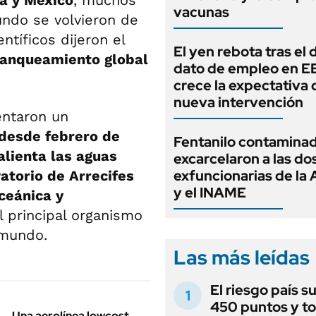
ia y México
, muchos
vacunas
ndo se volvieron de
ntíficos dijeron el
El yen rebota tras el 
lanqueamiento global
dato de empleo en E
crece la expectativa 
nueva intervención
ntaron un
desde febrero de
Fentanilo contaminad
alienta las aguas
excarcelaron a las do
exfuncionarias de l
atorio de Arrecifes
y el INAME
ceánica y
 principal organismo
 mundo.
Las más leídas
El riesgo país s
450 puntos y t
Una aerolínea lowcost