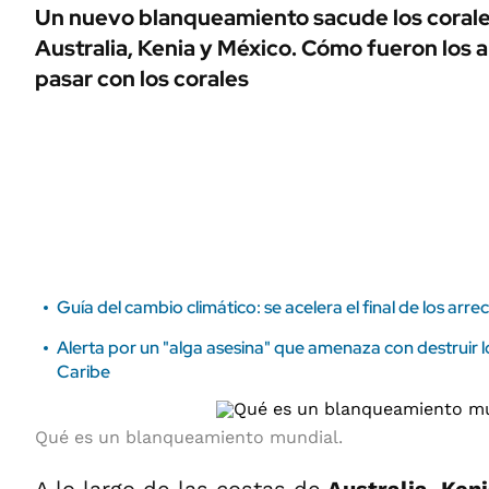
ÁMBITO DEBATE
Un nuevo blanqueamiento sacude los corales
Municipios
Australia, Kenia y México. Cómo fueron los 
MEDIAKIT AMBITO DEBATE
URUGUAY
pasar con los corales
Guía del cambio climático: se acelera el final de los arrec
Alerta por un "alga asesina" que amenaza con destruir lo
Caribe
Qué es un blanqueamiento mundial.