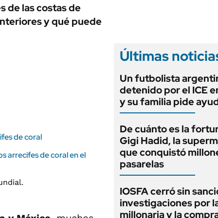
ANUARIO 2025
 de las costas de
LIFESTYLE
EDICIÓN IMPRESA
anteriores y qué puede
AUTOS
Últimas noticia
Un futbolista argenti
detenido por el ICE 
y su familia pide ayu
De cuánto es la fortu
ifes de coral
Gigi Hadid, la super
que conquistó millone
s arrecifes de coral en el
pasarelas
IOSFA cerró sin sanci
investigaciones por 
millonaria y la compr