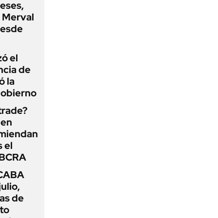
eses,
P Merval
desde
zó el
ncia de
ó la
Gobierno
 trade?
 en
omiendan
s el
l BCRA
 CABA
ulio,
as de
cto