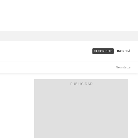
SUSCRIBITE
INGRESÁ
SUMATE A LA COMUNIDAD
Newsletter
DE ÁMBITO
LES
ACCESO FULL - $1.800/MES
ES
CORPORATIVO - CONSULTAR
Si tenés dudas comunicate
con nosotros a
IOS
suscripciones@ambito.com.ar
Llamanos al (54) 11 4556-
9147/48 o
al (54) 11 4449-3256 de lunes a