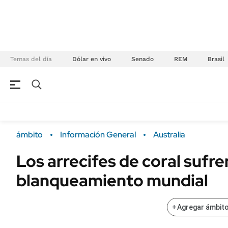
Temas del día
Dólar en vivo
Senado
REM
Brasil
NEGOCIOS
ÚLTIMAS NOTICIAS
Especiales Ámbito
ECONOMÍA
ámbito
Información General
Australia
Real Estate
Banco de Datos
Los arrecifes de coral sufre
Sustentabilidad
Campo
blanqueamiento mundial
Seguros
FINANZAS
ENERGY REPORT
Dólar
+
Agregar ámbito
POLÍTICA
Mercados
Nacional