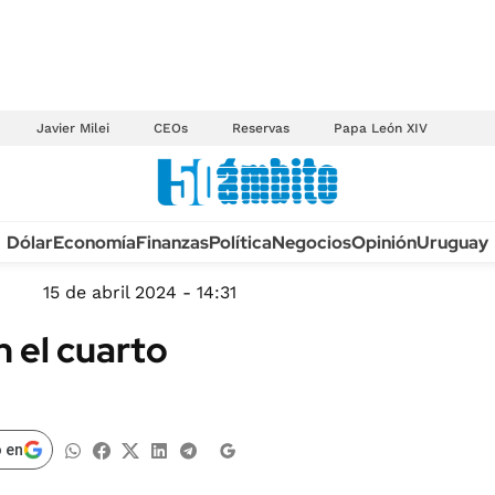
Javier Milei
CEOs
Reservas
Papa León XIV
Anuario autos 2026
Dólar
Economía
Finanzas
Política
Negocios
Opinión
Uruguay
TECNOLOGÍA
NOVEDADES FISCA
MÉXICO
15 de abril 2024 - 14:31
EDICTOS JUDICIAL
OPINIÓN
n el cuarto
MULTAS
MUNDO
LICITACIONES
INFORMACIÓN GENERAL
CUADROS TARIFAR
ESPECTÁCULOS
 en
RECALL
DEPORTES