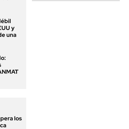
débil
EUU y
de una
o:
s
a ANMAT
upera los
oca