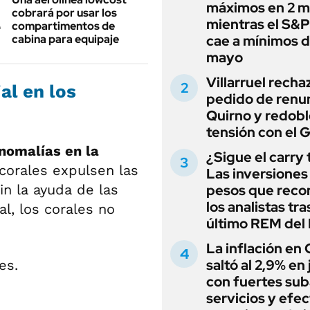
máximos en 2 m
cobrará por usar los
mientras el S&
compartimentos de
cabina para equipaje
cae a mínimos 
mayo
Villarruel recha
al en los
pedido de renu
Quirno y redobl
tensión con el 
omalías en la
¿Sigue el carry
corales expulsen las
Las inversiones
in la ayuda de las
pesos que rec
los analistas tra
al, los corales no
último REM de
La inflación en
saltó al 2,9% en j
con fuertes sub
servicios y efe