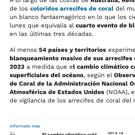
A lo largo de las costas de
Australia, Ken
de los
c
oloridos arrecifes de coral
del mu
un blanco fantasmagórico en lo que los cie
lunes que equivalía al
cuarto evento de b
en las últimas tres décadas.
Al menos
54 países y territorios
experime
blanqueamiento masivo de sus arrecifes 
2023
a medida que e
l cambio climático c
superficiales del océano
, según el
Observ
de Coral de la Administración Nacional O
Atmosférica de Estados Unidos
(NOAA), el
de vigilancia de los arrecifes de coral del
Informate más
El cambio climático está