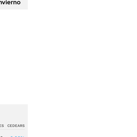
nvierno
ES
CEDEARS