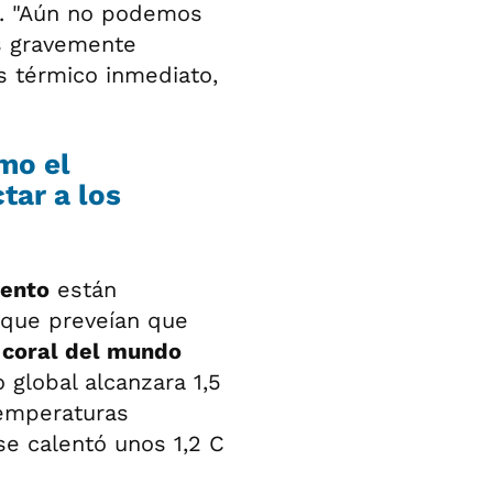
o. "Aún no podemos
s gravemente
és térmico inmediato,
mo el
tar a los
iento
están
 que preveían que
 coral del mundo
 global alcanzara 1,5
temperaturas
se calentó unos 1,2 C