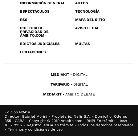
INFORMACIÓN GENERAL
AUTOS
ESPECTÁCULOS
TECNOLOGÍA
RSS
MAPA DEL SITIO
POLÍTICA DE
AVISO LEGAL
PRIVACIDAD DE
ÁMBITO.COM
EDICTOS JUDICIALES
MULTAS
LICITACIONES
MEDIAKIT
DIGITAL
TARIFARIO
DIGITAL
MEDIAKIT
AMBITO DEBATE
Edición N9414
Director: Gabriel Morini - Propietario: Nefir S.A. - Domicilio: Olleros
3551, CABA - Copyright © 2019 Ambito.com - RNPI En trámite - Issn
1852 9232 - Registro DNDA en trámite - Todos los derechos reservados
- Términos y condiciones de uso