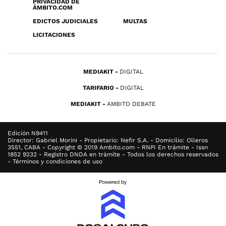
PRIVACIDAD DE
ÁMBITO.COM
EDICTOS JUDICIALES
MULTAS
LICITACIONES
MEDIAKIT
DIGITAL
TARIFARIO
DIGITAL
MEDIAKIT
AMBITO DEBATE
Edición N9411
Director: Gabriel Morini - Propietario: Nefir S.A. - Domicilio: Olleros
3551, CABA - Copyright © 2019 Ambito.com - RNPI En trámite - Issn
1852 9232 - Registro DNDA en trámite - Todos los derechos reservados
- Términos y condiciones de uso