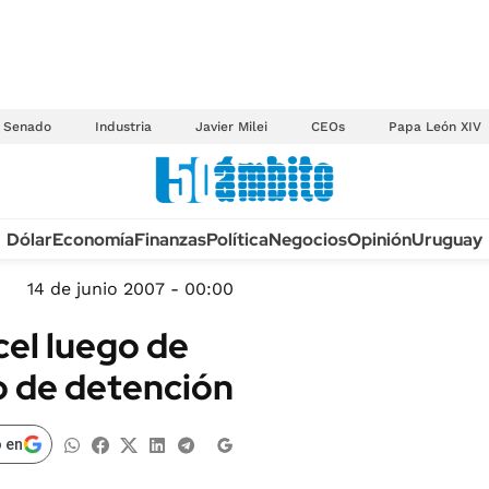
Senado
Industria
Javier Milei
CEOs
Papa León XIV
Anuario autos 2026
Dólar
Economía
Finanzas
Política
Negocios
Opinión
Uruguay
TECNOLOGÍA
NOVEDADES FISCA
MÉXICO
14 de junio 2007 - 00:00
EDICTOS JUDICIAL
OPINIÓN
rcel luego de
MULTAS
MUNDO
o de detención
LICITACIONES
INFORMACIÓN GENERAL
CUADROS TARIFAR
ESPECTÁCULOS
 en
RECALL
DEPORTES