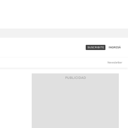
SUSCRIBITE
INGRESÁ
SUMATE A LA COMUNIDAD
Newsletter
DE ÁMBITO
LES
ACCESO FULL - $1.800/MES
ES
CORPORATIVO - CONSULTAR
Si tenés dudas comunicate
con nosotros a
IOS
suscripciones@ambito.com.ar
Llamanos al (54) 11 4556-
9147/48 o
al (54) 11 4449-3256 de lunes a