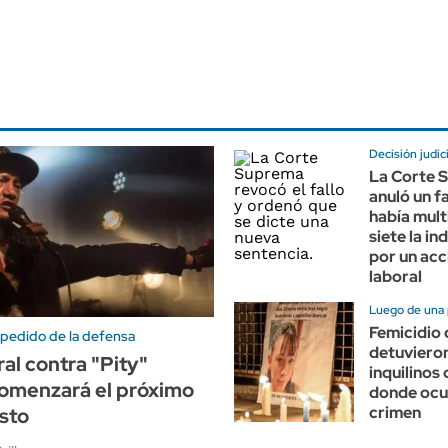
Decisión judici
La Corte 
anuló un f
había mult
siete la i
por un acc
laboral
Luego de una 
Femicidio 
 pedido de la defensa
detuvieron
oral contra "Pity"
inquilinos 
comenzará el próximo
donde ocur
crimen
sto