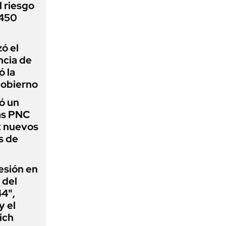
 riesgo
 450
zó el
ncia de
ó la
Gobierno
ó un
as PNC
: nuevos
s de
esión en
 del
44",
y el
ich