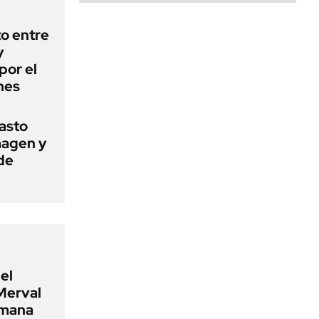
o entre
y
por el
nes
basto
magen y
de
el
Merval
emana