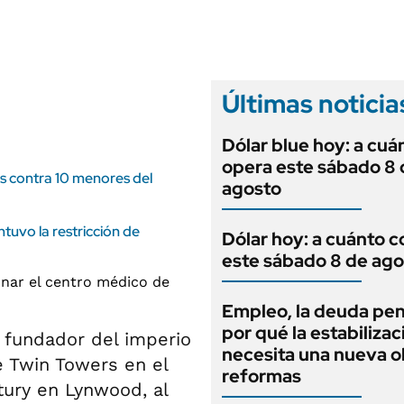
ANUARIO 2025
LIFESTYLE
EDICIÓN IMPRESA
AUTOS
Últimas noticia
Dólar blue hoy: a cuá
opera este sábado 8 
es contra 10 menores del
agosto
tuvo la restricción de
Dólar hoy: a cuánto c
este sábado 8 de ago
Empleo, la deuda pen
por qué la estabilizac
l fundador del imperio
necesita una nueva o
e Twin Towers en el
reformas
tury en Lynwood, al