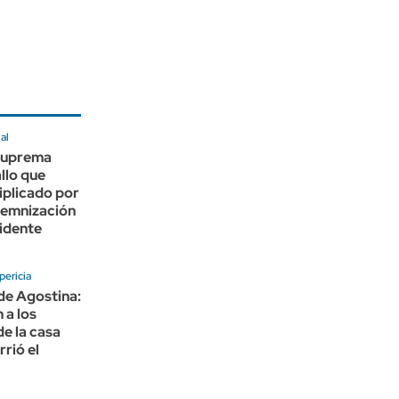
al
Suprema
allo que
iplicado por
ndemnización
idente
pericia
de Agostina:
 a los
de la casa
rió el