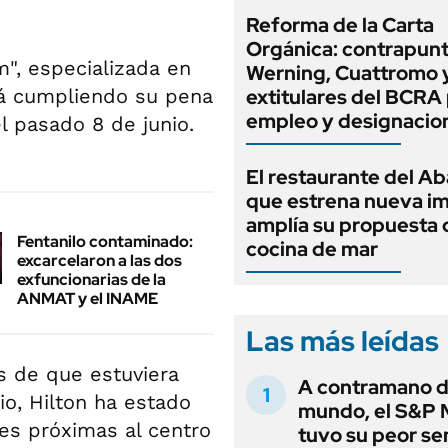
Reforma de la Carta
Orgánica: contrapunt
", especializada en
Werning, Cuattromo 
irá cumpliendo su pena
extitulares del BCRA 
empleo y designacio
l pasado 8 de junio.
El restaurante del A
que estrena nueva i
amplía su propuesta 
Fentanilo contaminado:
cocina de mar
excarcelaron a las dos
exfuncionarias de la
ANMAT y el INAME
Las más leídas
s de que estuviera
A contramano d
io, Hilton ha estado
mundo, el S&P 
tes próximas al centro
tuvo su peor s