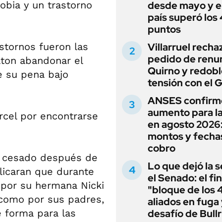
fobia y un trastorno
desde mayo y el
país superó los
puntos
stornos fueron las
Villarruel recha
pedido de renu
lton abandonar el
Quirno y redobl
e su pena bajo
tensión con el 
ANSES confirm
aumento para l
rcel por encontrarse
en agosto 2026
montos y fecha
cobro
an cesado después de
Lo que dejó la s
icaran que durante
el Senado: el fin
s por su hermana Nicki
"bloque de los 
í como por sus padres,
aliados en fuga 
e forma para las
desafío de Bullr