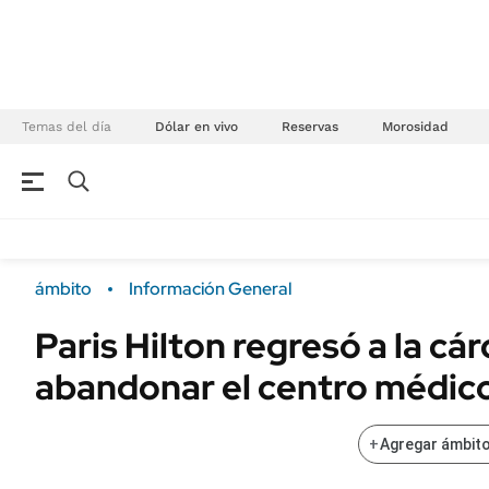
Temas del día
Dólar en vivo
Reservas
Morosidad
NEGOCIOS
ÚLTIMAS NOTICIAS
Especiales Ámbito
ECONOMÍA
ámbito
Información General
Real Estate
Banco de Datos
Paris Hilton regresó a la cá
Sustentabilidad
Campo
abandonar el centro médic
Seguros
FINANZAS
ENERGY REPORT
Dólar
+
Agregar ámbito
POLÍTICA
Mercados
Nacional