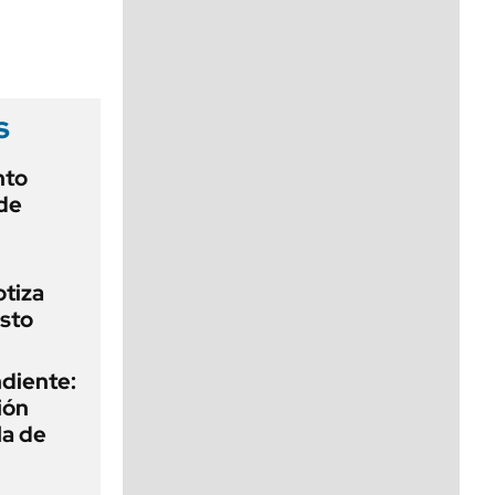
viernes de 10 a 18
s
nto
de
otiza
sto
diente:
ión
la de