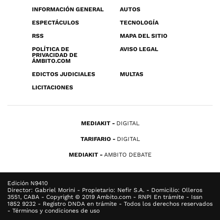
INFORMACIÓN GENERAL
AUTOS
ESPECTÁCULOS
TECNOLOGÍA
RSS
MAPA DEL SITIO
POLÍTICA DE
AVISO LEGAL
PRIVACIDAD DE
ÁMBITO.COM
EDICTOS JUDICIALES
MULTAS
LICITACIONES
MEDIAKIT
DIGITAL
TARIFARIO
DIGITAL
MEDIAKIT
AMBITO DEBATE
Edición N9410
Director: Gabriel Morini - Propietario: Nefir S.A. - Domicilio: Olleros
3551, CABA - Copyright © 2019 Ambito.com - RNPI En trámite - Issn
1852 9232 - Registro DNDA en trámite - Todos los derechos reservados
- Términos y condiciones de uso