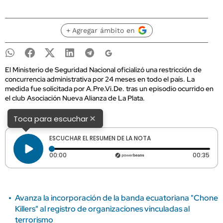
+ Agregar ámbito en
El Ministerio de Seguridad Nacional oficializó una restricción de
concurrencia administrativa por 24 meses en todo el país. La
medida fue solicitada por A.Pre.Vi.De. tras un episodio ocurrido en
el club Asociación Nueva Alianza de La Plata.
×
Toca para escuchar
ESCUCHAR EL RESUMEN DE LA NOTA
Tiempo transcurrido: 0 segundos
Dura
00:00
00:35
Avanza la incorporación de la banda ecuatoriana "Chone
Killers" al registro de organizaciones vinculadas al
terrorismo