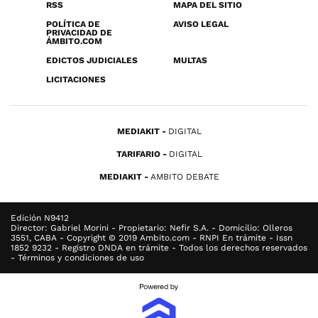
RSS
MAPA DEL SITIO
POLÍTICA DE
AVISO LEGAL
PRIVACIDAD DE
ÁMBITO.COM
EDICTOS JUDICIALES
MULTAS
LICITACIONES
MEDIAKIT
DIGITAL
TARIFARIO
DIGITAL
MEDIAKIT
AMBITO DEBATE
Edición N9412
Director: Gabriel Morini - Propietario: Nefir S.A. - Domicilio: Olleros
3551, CABA - Copyright © 2019 Ambito.com - RNPI En trámite - Issn
1852 9232 - Registro DNDA en trámite - Todos los derechos reservados
- Términos y condiciones de uso