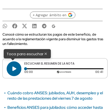
+ Agregar ámbito en
Conocé cómo se estructuran los pagos de este beneficio, de
acuerdo a la reglamentación vigente para disminuir los gastos tras
un fallecimiento.
×
Toca para escuchar
ESCUCHAR EL RESUMEN DE LA NOTA
Tiempo transcurrido: 0 segundos
Dura
00:00
00:41
Cuándo cobro ANSES: jubilados, AUH, desempleo y el
resto de las prestaciones del viernes 7 de agosto
Beneficios ANSES para jubilados: cómo acceder hasta