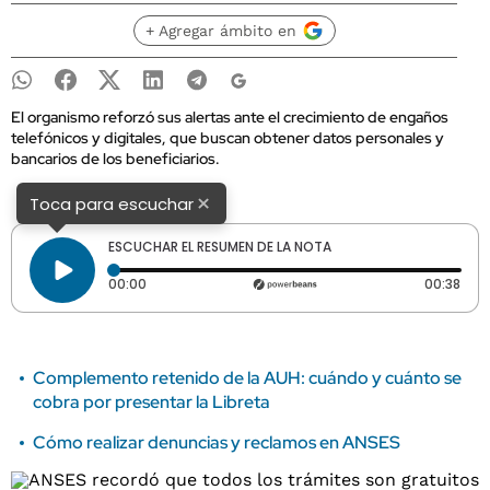
+ Agregar ámbito en
El organismo reforzó sus alertas ante el crecimiento de engaños
telefónicos y digitales, que buscan obtener datos personales y
bancarios de los beneficiarios.
×
Toca para escuchar
ESCUCHAR EL RESUMEN DE LA NOTA
Tiempo transcurrido: 0 segundos
Dura
00:00
00:38
Complemento retenido de la AUH: cuándo y cuánto se
cobra por presentar la Libreta
Cómo realizar denuncias y reclamos en ANSES