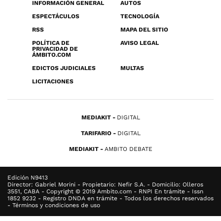
INFORMACIÓN GENERAL
AUTOS
ESPECTÁCULOS
TECNOLOGÍA
RSS
MAPA DEL SITIO
POLÍTICA DE
AVISO LEGAL
PRIVACIDAD DE
ÁMBITO.COM
EDICTOS JUDICIALES
MULTAS
LICITACIONES
MEDIAKIT
DIGITAL
TARIFARIO
DIGITAL
MEDIAKIT
AMBITO DEBATE
Edición N9413
Director: Gabriel Morini - Propietario: Nefir S.A. - Domicilio: Olleros
3551, CABA - Copyright © 2019 Ambito.com - RNPI En trámite - Issn
1852 9232 - Registro DNDA en trámite - Todos los derechos reservados
- Términos y condiciones de uso