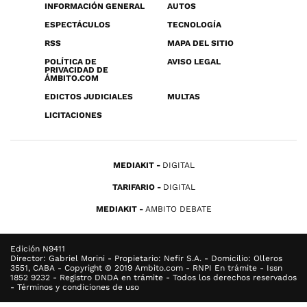
INFORMACIÓN GENERAL
AUTOS
ESPECTÁCULOS
TECNOLOGÍA
RSS
MAPA DEL SITIO
POLÍTICA DE
AVISO LEGAL
PRIVACIDAD DE
ÁMBITO.COM
EDICTOS JUDICIALES
MULTAS
LICITACIONES
MEDIAKIT
DIGITAL
TARIFARIO
DIGITAL
MEDIAKIT
AMBITO DEBATE
Edición N9411
Director: Gabriel Morini - Propietario: Nefir S.A. - Domicilio: Olleros
3551, CABA - Copyright © 2019 Ambito.com - RNPI En trámite - Issn
1852 9232 - Registro DNDA en trámite - Todos los derechos reservados
- Términos y condiciones de uso