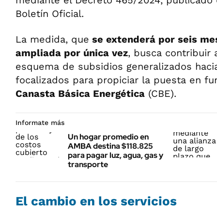
mediante el Decreto 465/2024, publicado 
Boletín Oficial.
La medida, que
se extenderá por seis m
ampliada por única vez
, busca contribuir
esquema de subsidios generalizados hacia
focalizados para propiciar la puesta en f
Canasta Básica Energética
(CBE).
Informate más
Un hogar promedio en
AMBA destina $118.825
para pagar luz, agua, gas y
transporte
El cambio en los servicios