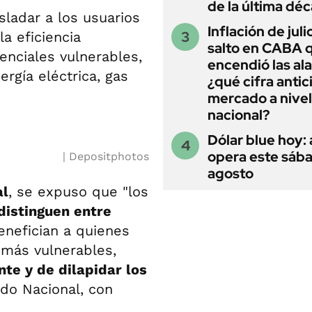
de la última dé
asladar a los usuarios
Inflación de julio
a eficiencia
salto en CABA 
denciales vulnerables,
encendió las al
rgía eléctrica, gas
¿qué cifra antic
mercado a nivel
nacional?
Dólar blue hoy:
opera este sáb
Depositphotos
agosto
al
, se expuso que "los
distinguen entre
benefician a quienes
 más vulnerables,
te y de dilapidar los
ado Nacional, con