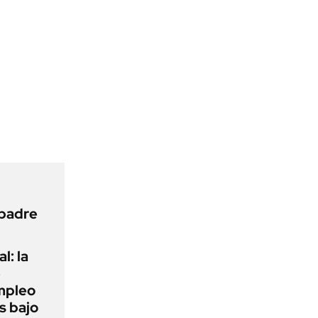
 padre
l: la
e
mpleo
s bajo