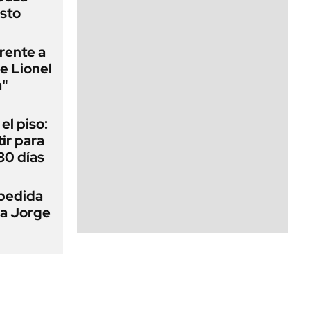
sto
frente a
e Lionel
a"
 el piso:
ir para
30 días
pedida
 a Jorge