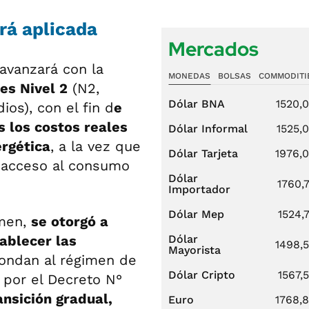
erá aplicada
Mercados
avanzará con la
MONEDAS
BOLSAS
COMMODITI
es Nivel 2
(N2,
Dólar BNA
1520,
ios), con el fin d
e
s los costos reales
Dólar Informal
1525,
ergética
, a la vez que
Dólar Tarjeta
1976,
l acceso al consumo
Dólar
1760,
Importador
Dólar Mep
1524,
imen,
se otorgó a
ablecer las
Dólar
1498,
Mayorista
ondan al régimen de
Dólar Cripto
1567,
por el Decreto N°
ansición gradual,
Euro
1768,