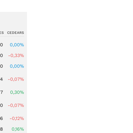
ES
CEDEARS
00
0,00%
00
-0,33%
00
0,00%
74
-0,07%
77
0,30%
50
-0,07%
56
-0,12%
88
0,16%