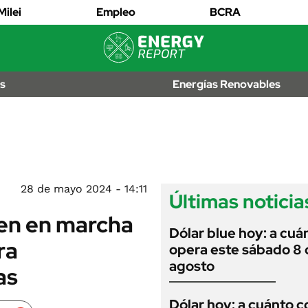
EDICTOS
Milei
Empleo
BCRA
JUDICIALES
MULTAS
IÓN
AL
LICITACIONES
os
Energías Renovables
OS
CUADROS
TARIFARIOS
RECALL
ANUARIO 2025
EDICIÓN IMPRESA
2026
28 de mayo 2024 - 14:11
Últimas noticia
nen en marcha
Dólar blue hoy: a cuá
ra
opera este sábado 8 
agosto
as
Dólar hoy: a cuánto c