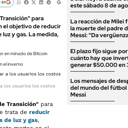
 en
este sábado 8 de ago
Transición" para
La reacción de Milei 
 el objetivo de reducir
la muerte del padre d
 luz y gas. La medida,
Messi: "Da vergüenz
El plazo fijo sigue por
er en minado de Bitcoin
cuánto hay que invert
n el inverno
generar $50.000 en 
Los mensajes de des
a los usuarios los costos
del mundo del fútbol
Messi
e Transición"
para
Se trata de
reducir
s de luz y gas
,