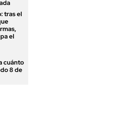
cada
: tras el
que
armas,
ipa el
 a cuánto
ado 8 de