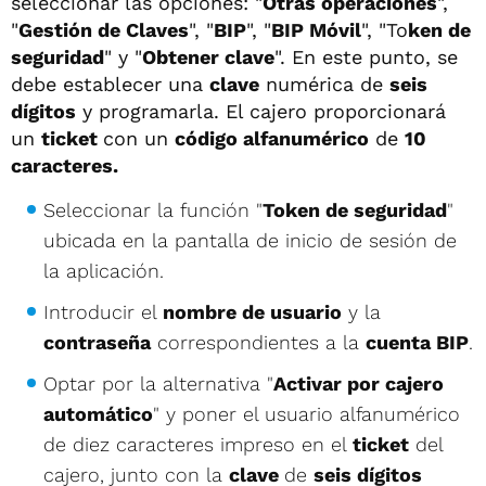
seleccionar las opciones: "
Otras operaciones
",
"
Gestión de Claves
", "
BIP
", "
BIP Móvil
", "To
ken de
seguridad
" y "
Obtener clave
". En este punto, se
debe establecer una
clave
numérica de
seis
dígitos
y programarla. El cajero proporcionará
un
ticket
con un
código alfanumérico
de
10
caracteres.
Seleccionar la función "
Token de seguridad
"
ubicada en la pantalla de inicio de sesión de
la aplicación.
Introducir el
nombre de usuario
y la
contraseña
correspondientes a la
cuenta BIP
.
Optar por la alternativa "
Activar por cajero
automático
" y poner el usuario alfanumérico
de diez caracteres impreso en el
ticket
del
cajero, junto con la
clave
de
seis dígitos