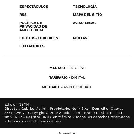
ESPECTÁCULOS
TECNOLOGÍA
RSS
MAPA DEL SITIO
POLÍTICA DE
AVISO LEGAL
PRIVACIDAD DE
ÁMBITO.COM
EDICTOS JUDICIALES
MULTAS
LICITACIONES
MEDIAKIT
DIGITAL
TARIFARIO
DIGITAL
MEDIAKIT
AMBITO DEBATE
Edición N9414
Director: Gabriel Morini - Propietario: Nefir S.A. - Domicilio: Olleros
3551, CABA - Copyright © 2019 Ambito.com - RNPI En trámite - Issn
1852 9232 - Registro DNDA en trámite - Todos los derechos reservados
- Términos y condiciones de uso