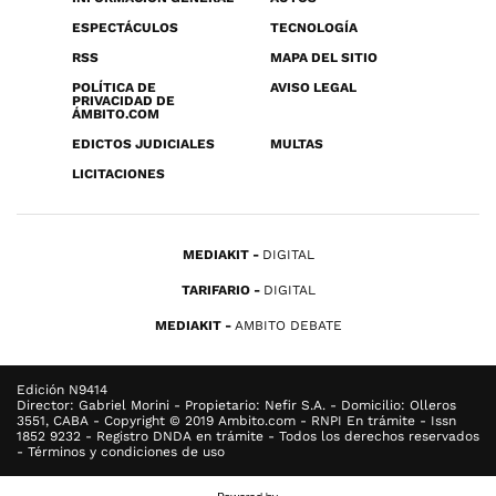
ESPECTÁCULOS
TECNOLOGÍA
RSS
MAPA DEL SITIO
POLÍTICA DE
AVISO LEGAL
PRIVACIDAD DE
ÁMBITO.COM
EDICTOS JUDICIALES
MULTAS
LICITACIONES
MEDIAKIT
DIGITAL
TARIFARIO
DIGITAL
MEDIAKIT
AMBITO DEBATE
Edición N9414
Director: Gabriel Morini - Propietario: Nefir S.A. - Domicilio: Olleros
3551, CABA - Copyright © 2019 Ambito.com - RNPI En trámite - Issn
1852 9232 - Registro DNDA en trámite - Todos los derechos reservados
- Términos y condiciones de uso