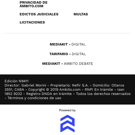
PRIVACIDAD DE
ÁMBITO.COM
EDICTOS JUDICIALES
MULTAS
LICITACIONES
MEDIAKIT
DIGITAL
TARIFARIO
DIGITAL
MEDIAKIT
AMBITO DEBATE
Edición N9411
Director: Gabriel Morini - Propietario: Nefir S.A. - Domicilio: Olleros
3551, CABA - Copyright © 2019 Ambito.com - RNPI En trámite - Issn
1852 9232 - Registro DNDA en trámite - Todos los derechos reservados
- Términos y condiciones de uso