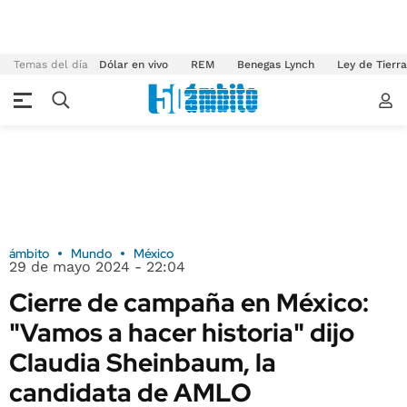
Temas del día
Dólar en vivo
REM
Benegas Lynch
Ley de Tierr
ámbito
Mundo
México
29 de mayo 2024 - 22:04
Cierre de campaña en México:
"Vamos a hacer historia" dijo
Claudia Sheinbaum, la
candidata de AMLO