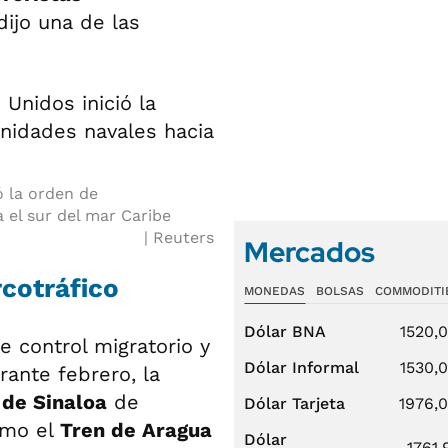
 dijo una de las
ó la orden de
 el sur del mar Caribe
Reuters
Mercados
rcotráfico
MONEDAS
BOLSAS
COMMODITI
Dólar BNA
1520,
 control migratorio y
Dólar Informal
1530,
ante febrero, la
 de Sinaloa
de
Dólar Tarjeta
1976,
omo el
Tren de Aragua
Dólar
1761,