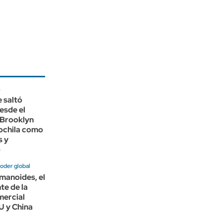
s
 saltó
esde el
 Brooklyn
ochila como
s y
ó
oder global
manoides, el
te de la
mercial
U y China