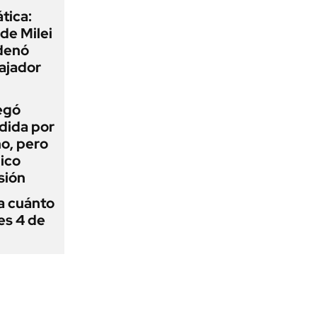
tica:
 de Milei
rdenó
bajador
egó
dida por
o, pero
ico
sión
 a cuánto
es 4 de