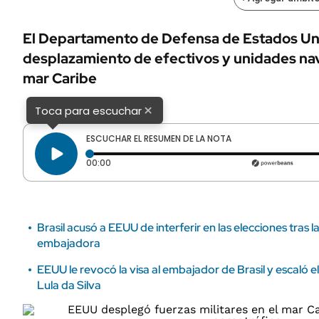
ÁMBITO DEBATE
Municipios
MEDIAKIT AMBITO DEBATE
El Departamento de Defensa de Estados Unid
URUGUAY
desplazamiento de efectivos y unidades nava
mar Caribe
×
Toca para escuchar
ESCUCHAR EL RESUMEN DE LA NOTA
Tiempo transcurrido: 0 segundos
00:00
Brasil acusó a EEUU de interferir en las elecciones tras l
embajadora
EEUU le revocó la visa al embajador de Brasil y escaló e
Lula da Silva