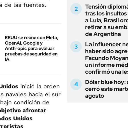
a de las fuentes.
Tensión diplomá
tras los insultos
a Lula, Brasil o
retirar a su em
de Argentina
EEUU se reúne con Meta,
OpenAI, Google y
La influencer n
Anthropic para evaluar
haber sido agre
pruebas de seguridad en
Facundo Moyan
IA
un informe méd
confirmó una le
Dólar blue hoy:
Unidos
inició la orden
cerró este mart
 navales hacia el sur
agosto
 bajo condición de
bjetivo afrontar
ados Unidos
roristas