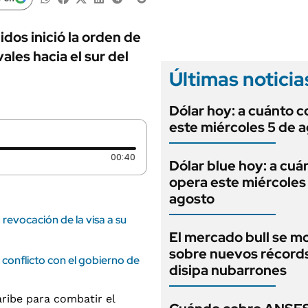
ANUARIO 2025
LIFESTYLE
EDICIÓN IMPRESA
AUTOS
os inició la orden de
les hacia el sur del
Últimas noticia
Dólar hoy: a cuánto c
este miércoles 5 de 
Duración: 40 segundos
00:40
Dólar blue hoy: a cuá
opera este miércoles
agosto
a revocación de la visa a su
El mercado bull se m
sobre nuevos récord
l conflicto con el gobierno de
disipa nubarrones