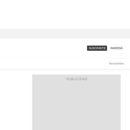
SUSCRIBITE
INGRESÁ
SUMATE A LA COMUNIDAD
Newsletter
DE ÁMBITO
LES
ACCESO FULL - $1.800/MES
ES
CORPORATIVO - CONSULTAR
Si tenés dudas comunicate
con nosotros a
IOS
suscripciones@ambito.com.ar
Llamanos al (54) 11 4556-
9147/48 o
al (54) 11 4449-3256 de lunes a