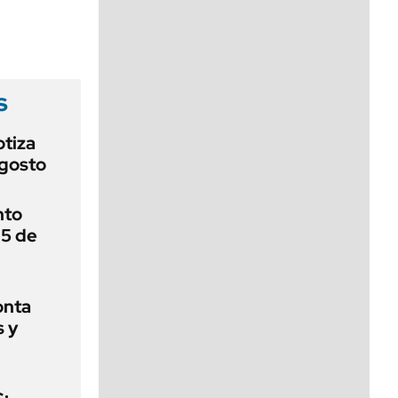
viernes de 10 a 18
s
otiza
agosto
nto
 5 de
onta
s y