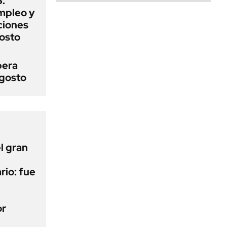
:
mpleo y
aciones
gosto
pera
agosto
l gran
rio: fue
or