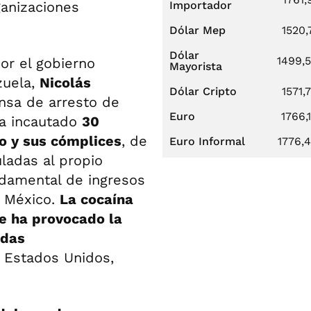
ganizaciones
Importador
Dólar Mep
1520,
Dólar
1499,
or el gobierno
Mayorista
zuela,
Nicolás
Dólar Cripto
1571,
nsa de arresto de
Euro
1766,
ha incautado
30
o y sus cómplices
, de
Euro Informal
1776,
uladas al propio
ndamental de ingresos
y México.
La cocaína
ue ha provocado la
idas
de Estados Unidos,