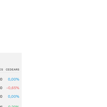
ES
CEDEARS
00
0,00%
00
-0,65%
00
0,00%
91
0,20%