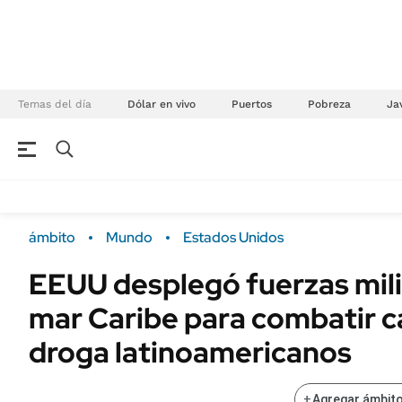
Temas del día
Dólar en vivo
Puertos
Pobreza
Jav
NEGOCIOS
ÚLTIMAS NOTICIAS
Especiales Ámbito
ECONOMÍA
ámbito
Mundo
Estados Unidos
Real Estate
Banco de Datos
EEUU desplegó fuerzas mili
Sustentabilidad
Campo
mar Caribe para combatir c
Seguros
FINANZAS
ENERGY REPORT
droga latinoamericanos
Dólar
POLÍTICA
Mercados
+
Agregar ámbito
Nacional