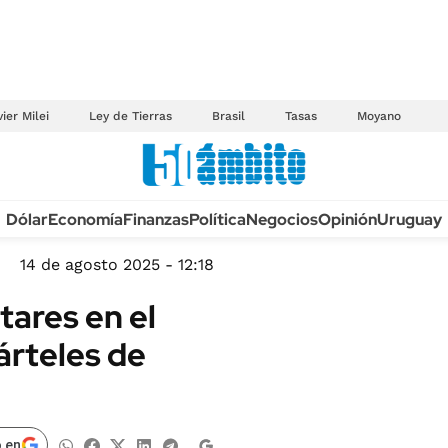
ier Milei
Ley de Tierras
Brasil
Tasas
Moyano
Anuario autos 2026
Dólar
Economía
Finanzas
Política
Negocios
Opinión
Uruguay
TECNOLOGÍA
NOVEDADES FISCA
MÉXICO
14 de agosto 2025 - 12:18
EDICTOS JUDICIAL
OPINIÓN
tares en el
MULTAS
MUNDO
árteles de
LICITACIONES
INFORMACIÓN GENERAL
CUADROS TARIFAR
ESPECTÁCULOS
RECALL
DEPORTES
 en