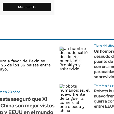
SUSCRIBITE
Tiene 44 año
Un hombre
desnudo d
puente de
con una m
paracaída
sobrevivi
Tecnología y p
Robots hu
ez en 20 años
nuevo fren
esta aseguró que Xi
guerra co
 China son mejor vistos
entre EEU
p y EEUU en el mundo