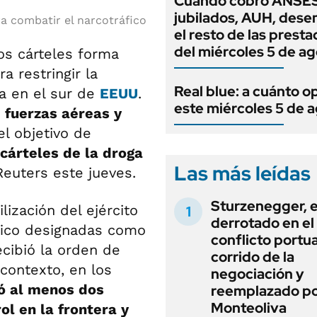
Cuándo cobro ANSES
jubilados, AUH, dese
a combatir el narcotráfico
el resto de las prest
del miércoles 5 de a
los cárteles forma
a restringir la
Real blue: a cuánto o
za en el sur de
EEUU
.
este miércoles 5 de 
 fuerzas aéreas y
el objetivo de
cárteles de la droga
Las más leídas
Reuters este jueves.
Sturzenegger, e
ilización del ejército
derrotado en el
fico designadas como
conflicto portua
cibió la orden de
corrido de la
contexto, en los
negociación y
ó al menos dos
reemplazado p
Monteoliva
ol en la frontera y