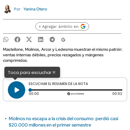
Yanina Otero
Por
+ Agregar ámbito en
Mastellone, Molinos, Arcor y Ledesma muestran el mismo patrón:
ventas internas débiles, precios rezagados y márgenes
comprimidos.
×
Toca para escuchar
ESCUCHAR EL RESUMEN DE LA NOTA
Tiempo transcurrido: 0 segundos
Dura
00:00
00:52
Molinos no escapa a la crisis del consumo: perdió casi
$20.000 millones en el primer semestre