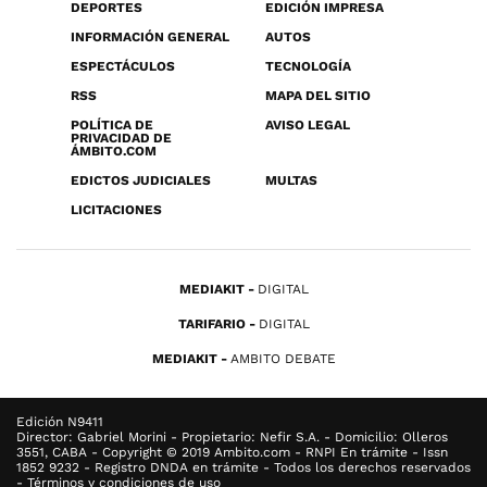
DEPORTES
EDICIÓN IMPRESA
INFORMACIÓN GENERAL
AUTOS
ESPECTÁCULOS
TECNOLOGÍA
RSS
MAPA DEL SITIO
POLÍTICA DE
AVISO LEGAL
PRIVACIDAD DE
ÁMBITO.COM
EDICTOS JUDICIALES
MULTAS
LICITACIONES
MEDIAKIT
DIGITAL
TARIFARIO
DIGITAL
MEDIAKIT
AMBITO DEBATE
Edición N9411
Director: Gabriel Morini - Propietario: Nefir S.A. - Domicilio: Olleros
3551, CABA - Copyright © 2019 Ambito.com - RNPI En trámite - Issn
1852 9232 - Registro DNDA en trámite - Todos los derechos reservados
- Términos y condiciones de uso