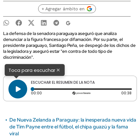
+ Agregar ámbito en
La defensa de la senadora paraguaya aseguró que analiza
denunciar a la figura francesa por difamación. Por su parte, el
presidente paraguayo, Santiago Peña, se despegó de los dichos de
la legisladora y aseguró estar "en contra de todo tipo de
discriminación".
×
Toca para escuchar
ESCUCHAR EL RESUMEN DE LA NOTA
Tiempo transcurrido: 0 segundos
Dura
00:00
00:38
De Nueva Zelanda a Paraguay: la inesperada nueva vida
de Tim Payne entre el fútbol, el chipa guazú y la fama
viral