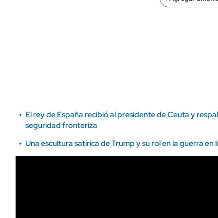
ÁMBITO DEBATE
Municipios
MEDIAKIT AMBITO DEBATE
URUGUAY
El rey de España recibió al presidente de Ceuta y resp
seguridad fronteriza
Una escultura satírica de Trump y su rol en la guerra en I