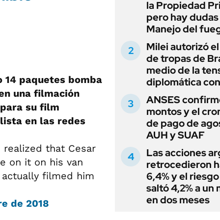
la Propiedad Pr
pero hay dudas
Manejo del fue
Milei autorizó e
de tropas de Bra
medio de la ten
do 14 paquetes bomba
diplomática con
en una filmación
ANSES confirmó
para su film
montos y el cr
lista en las redes
de pago de ago
AUH y SUAF
 realized that Cesar
Las acciones ar
e on it on his van
retrocedieron h
6,4% y el riesgo
actually filmed him
saltó 4,2% a un
en dos meses
re de 2018