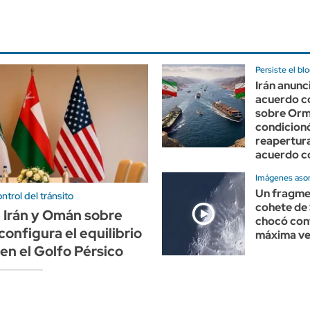
Persiste el bl
Irán anunc
acuerdo 
sobre Orm
condicion
reapertura
acuerdo 
Imágenes aso
Un fragme
ntrol del tránsito
cohete de
e Irán y Omán sobre
chocó cont
onfigura el equilibrio
máxima ve
en el Golfo Pérsico