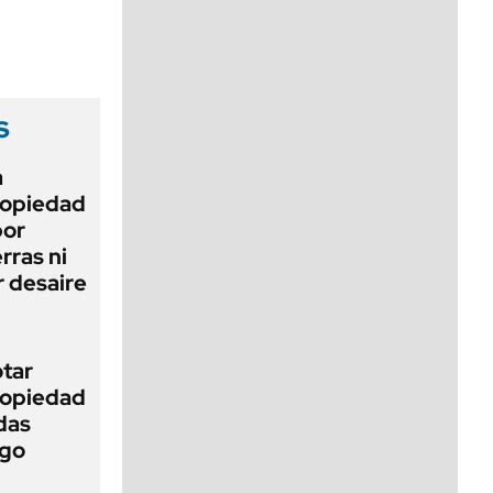
viernes de 10 a 18
s
a
Propiedad
bor
rras ni
 desaire
otar
Propiedad
das
ego