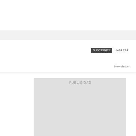
SUSCRIBITE
INGRESÁ
SUMATE A LA COMUNIDAD
Newsletter
DE ÁMBITO
LES
ACCESO FULL - $1.800/MES
ES
CORPORATIVO - CONSULTAR
Si tenés dudas comunicate
con nosotros a
IOS
suscripciones@ambito.com.ar
Llamanos al (54) 11 4556-
9147/48 o
al (54) 11 4449-3256 de lunes a