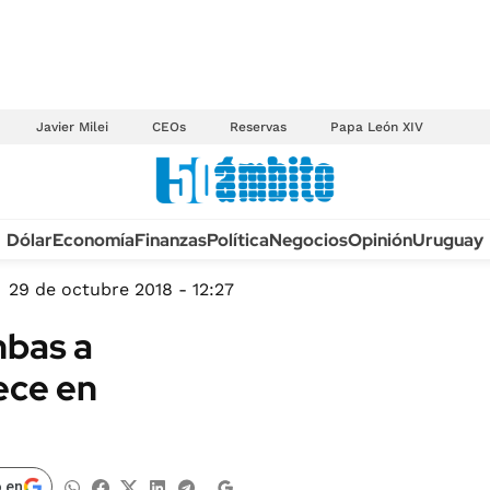
Javier Milei
CEOs
Reservas
Papa León XIV
Anuario autos 2026
Dólar
Economía
Finanzas
Política
Negocios
Opinión
Uruguay
TECNOLOGÍA
NOVEDADES FISCA
MÉXICO
29 de octubre 2018 - 12:27
EDICTOS JUDICIAL
OPINIÓN
mbas a
MULTAS
MUNDO
ece en
LICITACIONES
INFORMACIÓN GENERAL
CUADROS TARIFAR
ESPECTÁCULOS
RECALL
DEPORTES
 en