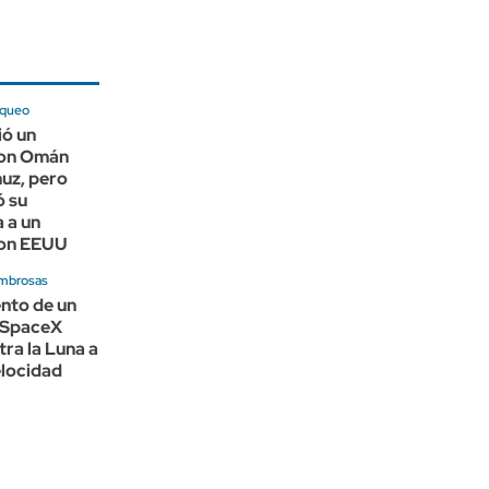
oqueo
ió un
con Omán
uz, pero
ó su
 a un
con EEUU
mbrosas
nto de un
 SpaceX
ra la Luna a
locidad