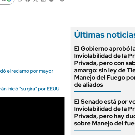
ANUARIO 2025
LIFESTYLE
EDICIÓN IMPRESA
AUTOS
Últimas noticia
El Gobierno aprobó l
Inviolabilidad de la 
Privada, pero con sa
amargo: sin ley de Tie
aldó el reclamo por mayor
Manejo del Fuego por
de aliados
rán inició "su gira" por EEUU
El Senado está por v
Inviolabilidad de la 
Privada, pero hay du
sobre Manejo del fu