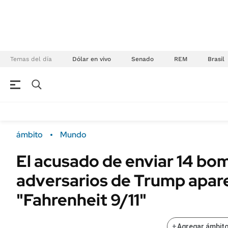
Temas del día
Dólar en vivo
Senado
REM
Brasil
NEGOCIOS
ÚLTIMAS NOTICIAS
Especiales Ámbito
ECONOMÍA
ámbito
Mundo
Real Estate
Banco de Datos
El acusado de enviar 14 bo
Sustentabilidad
Campo
adversarios de Trump apar
Seguros
FINANZAS
ENERGY REPORT
"Fahrenheit 9/11"
Dólar
POLÍTICA
Mercados
+
Agregar ámbito
Nacional