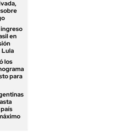
ivada,
 sobre
go
l ingreso
sil en
sión
 Lula
 los
onograma
sto para
gentinas
asta
 país
 máximo