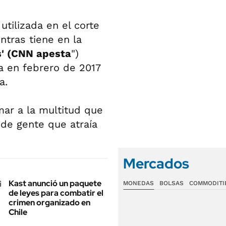
tilizada en el corte
ntras tiene en la
' (CNN apesta
")
a en febrero de 2017
a.
mar a la multitud que
 de gente que atraía
Mercados
Kast anunció un paquete
MONEDAS
BOLSAS
COMMODITI
de leyes para combatir el
crimen organizado en
Chile