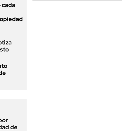
ó cada
Propiedad
otiza
osto
nto
 de
por
idad de