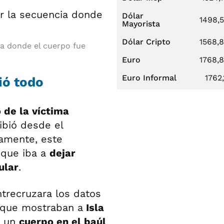
Dólar
1498,
Mayorista
Dólar Cripto
1568,
ia donde el cuerpo fue
Euro
1768,
Euro Informal
1762,
ió todo
 de la víctima
bió desde el
tamente, este
 que iba a
dejar
ular
.
trecruzara los datos
 que mostraban a
Isla
r un
cuerpo en el baúl