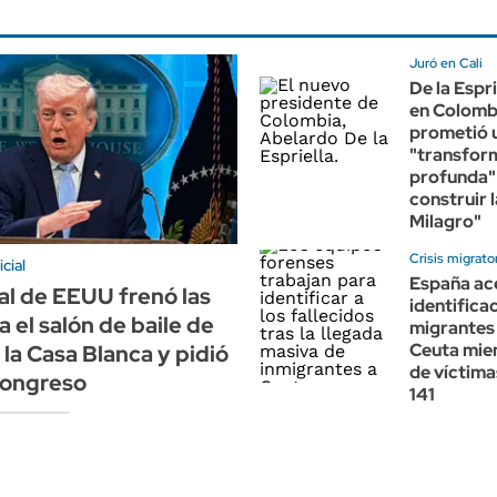
Juró en Cali
De la Espr
en Colomb
prometió 
"transfor
profunda"
construir l
Milagro"
Crisis migrato
cial
España ace
al de EEUU frenó las
identifica
a el salón de baile de
migrantes
Ceuta mien
la Casa Blanca y pidió
de víctima
Congreso
141