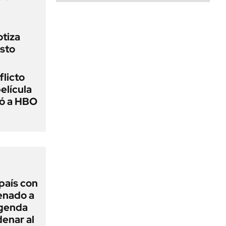
otiza
sto
flicto
elícula
gó a HBO
 país con
Senado a
agenda
enar al