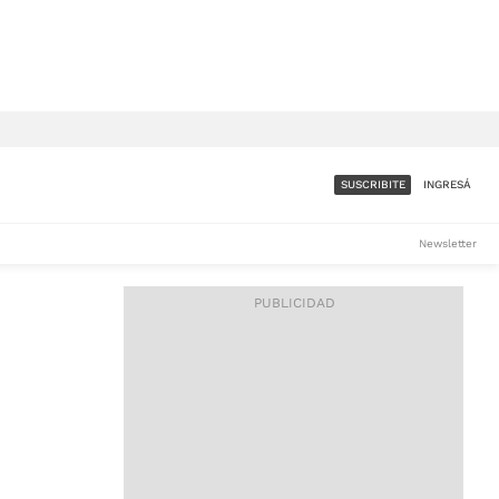
SUSCRIBITE
INGRESÁ
SUMATE A LA COMUNIDAD
Newsletter
DE ÁMBITO
LES
ACCESO FULL - $1.800/MES
ES
CORPORATIVO - CONSULTAR
Si tenés dudas comunicate
con nosotros a
IOS
suscripciones@ambito.com.ar
Llamanos al (54) 11 4556-
9147/48 o
al (54) 11 4449-3256 de lunes a