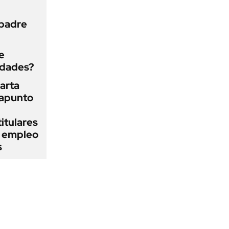
 padre
e
edades?
arta
rapunto
itulares
l empleo
s