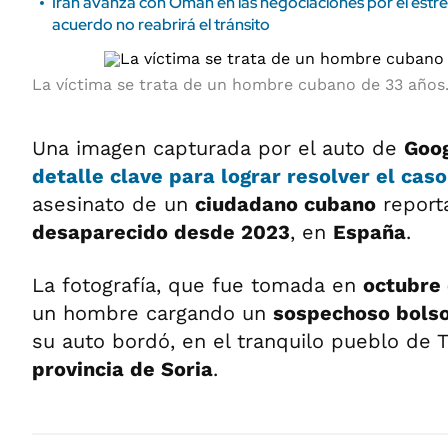
Irán avanza con Omán en las negociaciones por el estr
acuerdo no reabrirá el tránsito
La víctima se trata de un hombre cubano de 33 años
Una imagen capturada por el auto de
Goo
detalle clave para lograr
resolver el cas
asesinato de un
ciudadano cubano
report
desaparecido desde 2023
, en
España
.
La fotografía, que fue tomada en
octubre
un hombre cargando un
sospechoso bols
su auto bordó, en el tranquilo pueblo de T
provincia de Soria
.