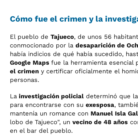
Cómo fue el crimen y la investig
El pueblo de
Tajueco
, de unos 56 habitan
conmocionado por la
desaparición de Oc
había indicios de qué había sucedido, ha
Google Maps
fue la herramienta esencial
el crimen
y certificar oficialmente el hom
personas.
La
investigación policial
determinó que la 
para encontrarse con su
exesposa
, tambi
mantenía un romance con
Manuel Isla Ga
lobo de Tajueco", un
vecino de 48 años
con
en el bar del pueblo.