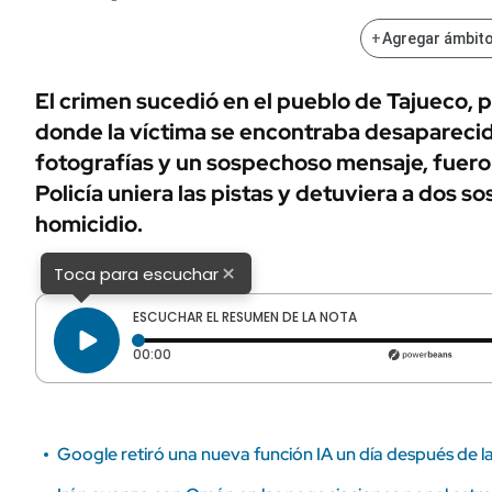
ÁMBITO DEBATE
Municipios
+
Agregar ámbito
MEDIAKIT AMBITO DEBATE
URUGUAY
El crimen sucedió en el pueblo de Tajueco, p
donde la víctima se encontraba desapareci
fotografías y un sospechoso mensaje, fueron
Policía uniera las pistas y detuviera a dos 
homicidio.
×
Toca para escuchar
ESCUCHAR EL RESUMEN DE LA NOTA
Tiempo transcurrido: 0 segundos
00:00
Google retiró una nueva función IA un día después de l