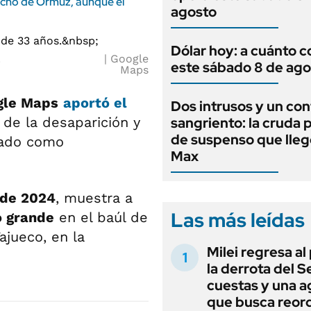
echo de Ormuz, aunque el
agosto
Dólar hoy: a cuánto c
.
Google
este sábado 8 de ago
Maps
gle Maps
aportó el
Dos intrusos y un con
o
de la desaparición y
sangriento: la cruda p
de suspenso que lle
ado como
Max
 de 2024
, muestra a
Las más leídas
o grande
en el baúl de
ajueco, en la
Milei regresa al
la derrota del 
cuestas y una 
que busca reord