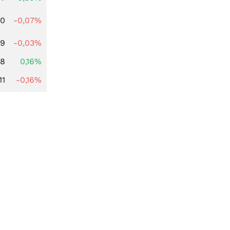
50
-0,07%
89
-0,03%
88
0,16%
11
-0,16%