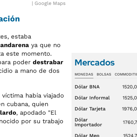
Google Maps
ación
tes, estaba
handarena
ya que no
sta este momento.
Mercados
 para poder
destrabar
icidio a mano de dos
MONEDAS
BOLSAS
COMMODITI
Dólar BNA
1520,
víctima había viajado
Dólar Informal
1525,
én cubana, quien
Dólar Tarjeta
1976,
llardo
, apodado "El
Dólar
ocido por su trabajo
1760,
Importador
Dólar Mep
1524,