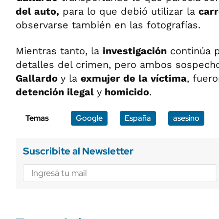
del auto,
para lo que debió utilizar la
carr
observarse también en las fotografías.
Mientras tanto, la
investigación
continúa p
detalles del crimen, pero ambos sospech
Gallardo
y la
exmujer de la víctima
, fuer
detención ilegal
y
homicido
.
Temas
Google
España
asesino
Suscribite al Newsletter