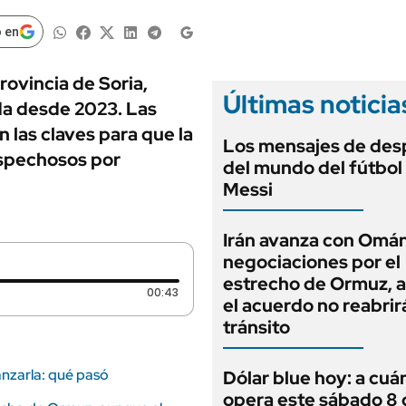
ANUARIO 2025
LIFESTYLE
EDICIÓN IMPRESA
 en
AUTOS
rovincia de Soria,
Últimas noticia
da desde 2023. Las
 las claves para que la
Los mensajes de des
sospechosos por
del mundo del fútbol
Messi
Irán avanza con Omán
negociaciones por el
estrecho de Ormuz, 
Duración: 43 segundos
00:43
el acuerdo no reabrirá
tránsito
anzarla: qué pasó
Dólar blue hoy: a cuá
opera este sábado 8 