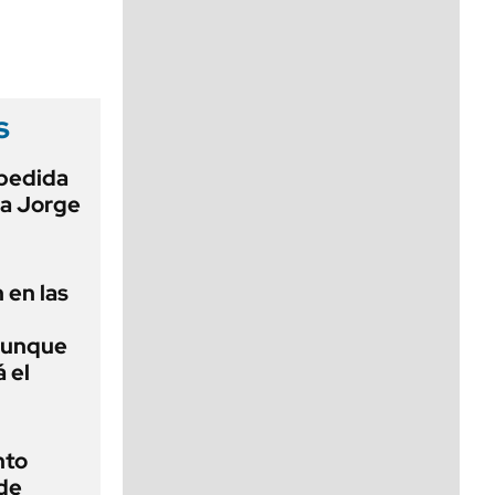
viernes de 10 a 18
s
pedida
 a Jorge
 en las
aunque
 el
nto
de