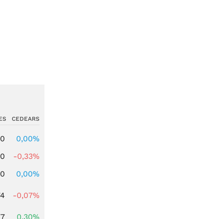
ES
CEDEARS
00
0,00%
00
-0,33%
00
0,00%
74
-0,07%
77
0,30%