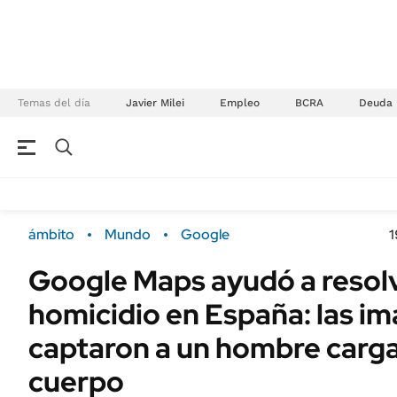
Temas del día
Javier Milei
Empleo
BCRA
Deuda
NEGOCIOS
ÚLTIMAS NOTICIAS
Especiales Ámbito
ECONOMÍA
ámbito
Mundo
Google
1
Real Estate
Banco de Datos
Google Maps ayudó a resol
Sustentabilidad
Campo
homicidio en España: las i
Seguros
FINANZAS
ENERGY REPORT
captaron a un hombre carg
Dólar
POLÍTICA
cuerpo
Mercados
Nacional