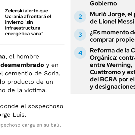
Gobierno
Zelenski alertó que
Murió Jorge, el
Ucrania afrontará el
de Lionel Messi
invierno "sin
infraestructura
¿Es momento d
energética sana"
comprar propi
Reforma de la C
na
, el hombre
Orgánica: cont
entre Werning,
o
desmembrado
y en
Cuattromo y ext
el cementio de Soria.
del BCRA por e
do producto de un
y designacione
o de la víctima.
spechoso carga en su baúl