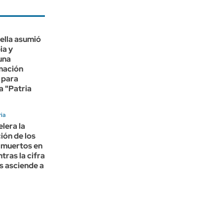
iella asumió
ia y
una
mación
 para
a "Patria
ria
lera la
ción de los
 muertos en
tras la cifra
s asciende a