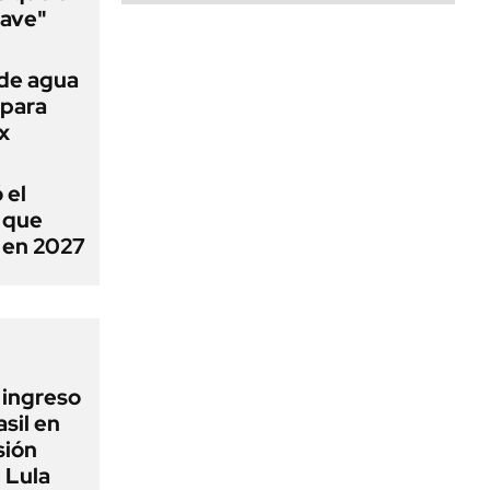
lave"
 de agua
 para
x
 el
ó que
n en 2027
l ingreso
sil en
sión
 Lula