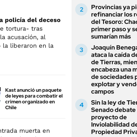
Provincias ya p
refinanciar los 
a policía del deceso
del Tesoro: Chac
e tortura- tras
primer paso y s
sumarían más
la acusación, al
la liberaron en la
Joaquín Beneg
ataca la caída de
de Tierras, mie
encabeza una 
de sociedades 
explotar y vend
Kast anunció un paquete
campos
de leyes para combatir el
crimen organizado en
Sin la ley de Tie
Chile
Senado debate 
proyecto de
Inviolabilidad de
ntrada muerta en
Propiedad Priv