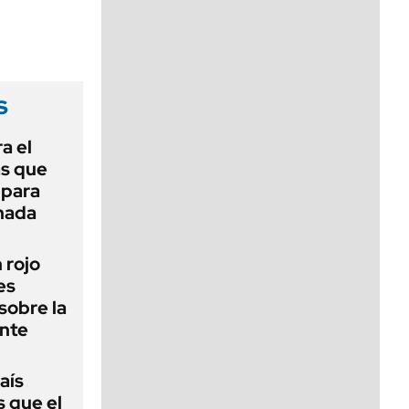
viernes de 10 a 18
s
a el
as que
 para
 nada
n rojo
es
sobre la
ente
aís
s que el