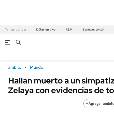
Temas del día
Dólar en vivo
REM
Benegas Lynch
NEGOCIOS
ÚLTIMAS NOTICIAS
Especiales Ámbito
ECONOMÍA
ámbito
Mundo
Real Estate
Banco de Datos
Hallan muerto a un simpati
Sustentabilidad
Campo
Zelaya con evidencias de t
Seguros
FINANZAS
ENERGY REPORT
Dólar
+
Agregar ámbito
POLÍTICA
Mercados
Nacional