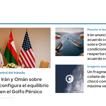
Persiste el bl
Irán anunc
acuerdo 
sobre Orm
condicion
reapertura
acuerdo 
Imágenes aso
Un fragme
ntrol del tránsito
cohete de
e Irán y Omán sobre
chocó cont
onfigura el equilibrio
máxima ve
en el Golfo Pérsico