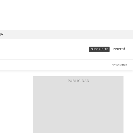
IV
SUSCRIBITE
INGRESÁ
SUMATE A LA COMUNIDAD
Newsletter
DE ÁMBITO
LES
ACCESO FULL - $1.800/MES
ES
CORPORATIVO - CONSULTAR
Si tenés dudas comunicate
con nosotros a
IOS
suscripciones@ambito.com.ar
Llamanos al (54) 11 4556-
9147/48 o
al (54) 11 4449-3256 de lunes a