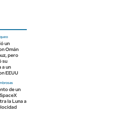
oqueo
ió un
con Omán
uz, pero
ó su
 a un
con EEUU
mbrosas
nto de un
 SpaceX
ra la Luna a
locidad