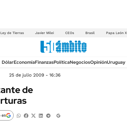
Ley de Tierras
Javier Milei
CEOs
Brasil
Papa León X
Anuario autos 2026
Dólar
Economía
Finanzas
Política
Negocios
Opinión
Uruguay
TECNOLOGÍA
NOVEDADES FISCA
MÉXICO
25 de julio 2009 - 16:36
EDICTOS JUDICIAL
OPINIÓN
zante de
MULTAS
MUNDO
orturas
LICITACIONES
INFORMACIÓN GENERAL
CUADROS TARIFAR
ESPECTÁCULOS
 en
RECALL
DEPORTES