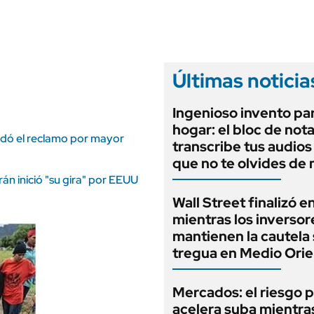
ANUARIO 2025
LIFESTYLE
EDICIÓN IMPRESA
AUTOS
Últimas noticia
Ingenioso invento par
hogar: el bloc de not
aldó el reclamo por mayor
transcribe tus audios
que no te olvides de
rán inició "su gira" por EEUU
Wall Street finalizó e
mientras los inversor
mantienen la cautela 
tregua en Medio Ori
Mercados: el riesgo p
acelera suba mientra