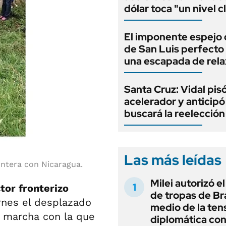
dólar toca "un nivel c
El imponente espejo
de San Luis perfecto
una escapada de rela
Santa Cruz: Vidal pisó
acelerador y anticip
buscará la reelecció
Las más leídas
ontera con Nicaragua.
Milei autorizó e
tor fronterizo
de tropas de Bra
rnes el desplazado
medio de la ten
a marcha con la que
diplomática con