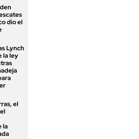
iden
rescates
o dio el
e
as Lynch
 la ley
ntras
madeja
para
er
rras, el
el
 la
ada