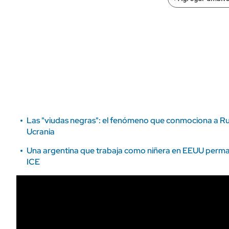
ÁMBITO DEBATE
Municipios
MEDIAKIT AMBITO DEBATE
URUGUAY
Las "viudas negras": el fenómeno que conmociona a Ru
Ucrania
Una argentina que trabaja como niñera en EEUU perm
ICE