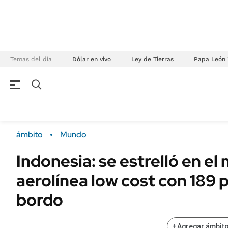
Temas del día
Dólar en vivo
Ley de Tierras
Papa León 
NEGOCIOS
ÚLTIMAS NOTICIAS
Especiales Ámbito
ECONOMÍA
ámbito
Mundo
Real Estate
Banco de Datos
Indonesia: se estrelló en el
Sustentabilidad
Campo
aerolínea low cost con 189 
Seguros
FINANZAS
ENERGY REPORT
bordo
Dólar
POLÍTICA
Mercados
+
Agregar ámbito
Nacional