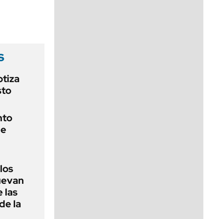
viernes de 10 a 18
s
otiza
sto
nto
de
 los
nuevan
 las
de la