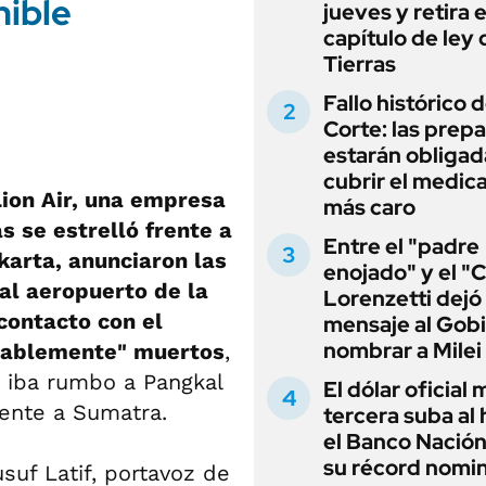
jueves y retira e
capítulo de ley 
Tierras
Fallo histórico d
Corte: las prep
estarán obligad
cubrir el medi
ion Air, una empresa
más caro
s se estrelló frente a
Entre el "padre
karta, anunciaron las
enojado" y el "C
 al aeropuerto de la
Lorenzetti dejó
contacto con el
mensaje al Gobi
nombrar a Milei
bablemente" muertos
,
ón iba rumbo a Pangkal
El dólar oficial
rente a Sumatra.
tercera suba al 
el Banco Nación
su récord nomin
usuf Latif, portavoz de