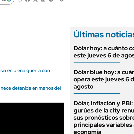
ANUARIO 2025
LIFESTYLE
EDICIÓN IMPRESA
AUTOS
Últimas noticia
Dólar hoy: a cuánto c
este jueves 6 de ago
sia en plena guerra con
Dólar blue hoy: a cuá
opera este jueves 6 
agosto
anece detenida en manos del
Dólar, inflación y PBI:
gurúes de la city re
sus pronósticos sobre
principales variables 
economía