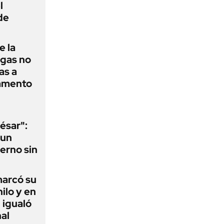
l
de
e la
agas no
as a
camento
ésar":
 un
erno sin
 marcó su
hilo y en
 igualó
al