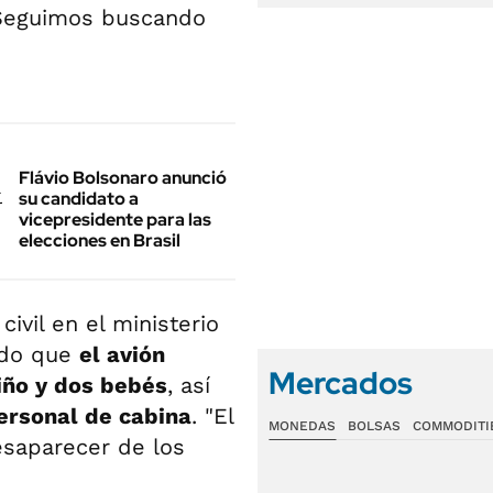
"Seguimos buscando
Flávio Bolsonaro anunció
su candidato a
vicepresidente para las
elecciones en Brasil
civil en el ministerio
ado que
el avión
Mercados
iño y dos bebés
, así
ersonal de cabina
. "El
MONEDAS
BOLSAS
COMMODITI
esaparecer de los