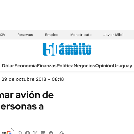
XIV
Reservas
Empleo
Monotributo
Javier Milei
Anuario autos 2026
Dólar
Economía
Finanzas
Política
Negocios
Opinión
Uruguay
TECNOLOGÍA
NOVEDADES FISCA
MÉXICO
29 de octubre 2018 - 08:18
EDICTOS JUDICIAL
OPINIÓN
 mar avión de
MULTAS
MUNDO
personas a
LICITACIONES
INFORMACIÓN GENERAL
CUADROS TARIFAR
ESPECTÁCULOS
RECALL
DEPORTES
 en