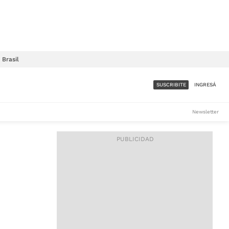
Brasil
SUSCRIBITE
INGRESÁ
SUMATE A LA COMUNIDAD
Newsletter
DE ÁMBITO
LES
ACCESO FULL - $1.800/MES
ES
CORPORATIVO - CONSULTAR
Si tenés dudas comunicate
con nosotros a
IOS
suscripciones@ambito.com.ar
Llamanos al (54) 11 4556-
9147/48 o
al (54) 11 4449-3256 de lunes a