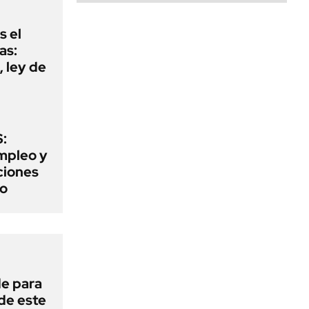
s el
as:
 ley de
:
mpleo y
aciones
to
de para
 de este