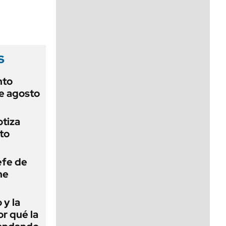
viernes de 10 a 18
s
nto
de agosto
otiza
to
efe de
ne
 y la
or qué la