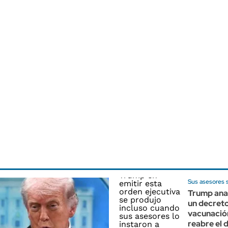
Sus asesores 
Trump anal
un decreto
vacunación
reabre el 