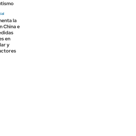
utismo
ial
enta la
n China e
edidas
es en
lar y
uctores