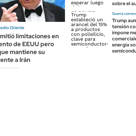
sobre el a
Guerra comerc
Trump aum
tensión co
Medio Oriente
impone m
itió limitaciones en
comercial
ento de EEUU pero
energía so
semicond
que mantiene su
ente a Irán