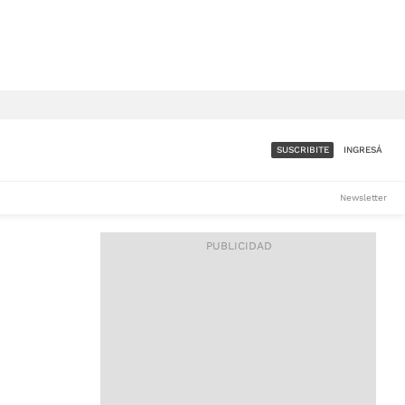
SUSCRIBITE
INGRESÁ
SUMATE A LA COMUNIDAD
Newsletter
DE ÁMBITO
LES
ACCESO FULL - $1.800/MES
ES
CORPORATIVO - CONSULTAR
Si tenés dudas comunicate
con nosotros a
IOS
suscripciones@ambito.com.ar
Llamanos al (54) 11 4556-
9147/48 o
al (54) 11 4449-3256 de lunes a