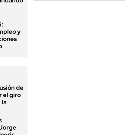
mandando
:
mpleo y
aciones
o
lusión de
 el giro
 la
s
 Jorge
morir