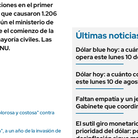
ANUARIO 2025
ciones en el primer
LIFESTYLE
EDICIÓN IMPRESA
l que causaron 1.206
AUTOS
ún el ministerio de
 el comienzo de la
Últimas noticia
yoría civiles. Las
ONU.
Dólar blue hoy: a cuá
opera este lunes 10 
Dólar hoy: a cuánto c
este lunes 10 de agos
Faltan empatía y un j
Gabinete que coordi
lorosa y costosa" contra
El sutil giro monetario
prioridad del dólar: p
", a un año de la invasión de