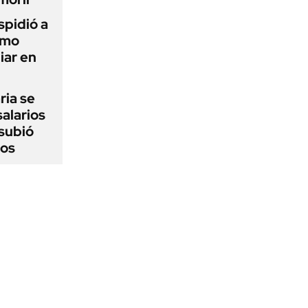
spidió a
imo
iar en
ria se
salarios
 subió
jos