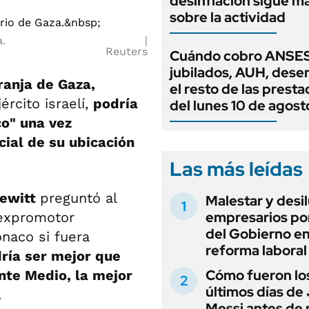
desinflación sigue 
sobre la actividad
a.
Reuters
Cuándo cobro ANSES
jubilados, AUH, dese
ranja de Gaza,
el resto de las prest
rcito israelí,
podría
del lunes 10 de agost
o" una vez
cial de su ubicación
Las más leídas
ewitt
preguntó al
Malestar y desi
empresarios por
 expromotor
del Gobierno en
ónaco si fuera
reforma laboral
ría ser mejor que
Cómo fueron lo
nte Medio, la mejor
últimos días de
.
Messi antes de 