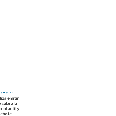
se niegan
iza emitir
 sobre la
 infantil y
debate