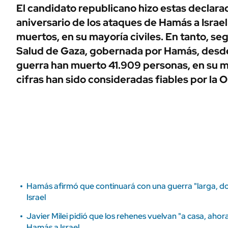
ÁMBITO DEBATE
El candidato republicano hizo estas declara
Municipios
aniversario de los ataques de Hamás a Israe
MEDIAKIT AMBITO DEBATE
URUGUAY
muertos, en su mayoría civiles. En tanto, seg
Salud de Gaza, gobernada por Hamás, desde
guerra han muerto 41.909 personas, en su ma
cifras han sido consideradas fiables por la 
Hamás afirmó que continuará con una guerra "larga, do
Israel
Javier Milei pidió que los rehenes vuelvan "a casa, ahora
Hamás a Israel