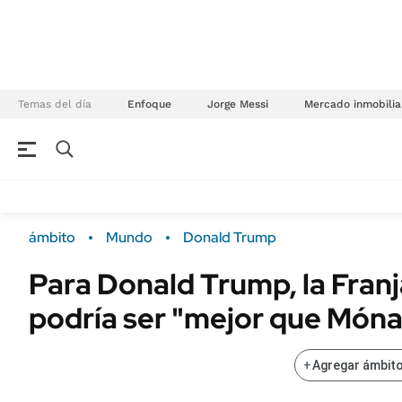
Temas del día
Enfoque
Jorge Messi
Mercado inmobilia
NEGOCIOS
ÚLTIMAS NOTICIAS
Especiales Ámbito
ECONOMÍA
ámbito
Mundo
Donald Trump
Real Estate
Banco de Datos
Para Donald Trump, la Fran
Sustentabilidad
Campo
podría ser "mejor que Món
Seguros
FINANZAS
ENERGY REPORT
Dólar
+
Agregar ámbito
POLÍTICA
Mercados
Nacional