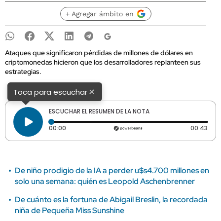
+ Agregar ámbito en
Ataques que significaron pérdidas de millones de dólares en
criptomonedas hicieron que los desarrolladores replanteen sus
estrategias.
×
Toca para escuchar
ESCUCHAR EL RESUMEN DE LA NOTA
Tiempo transcurrido: 0 segundos
Dura
00:00
00:43
De niño prodigio de la IA a perder u$s4.700 millones en
solo una semana: quién es Leopold Aschenbrenner
De cuánto es la fortuna de Abigail Breslin, la recordada
niña de Pequeña Miss Sunshine