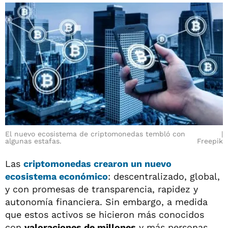
El nuevo ecosistema de criptomonedas tembló con
algunas estafas.
Freepik
Las
criptomonedas crearon un nuevo
ecosistema económico
: descentralizado, global,
y con promesas de transparencia, rapidez y
autonomía financiera. Sin embargo, a medida
que estos activos se hicieron más conocidos
con
valoraciones de millones
y más personas