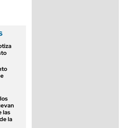
viernes de 10 a 18
s
otiza
sto
nto
de
 los
nuevan
 las
de la