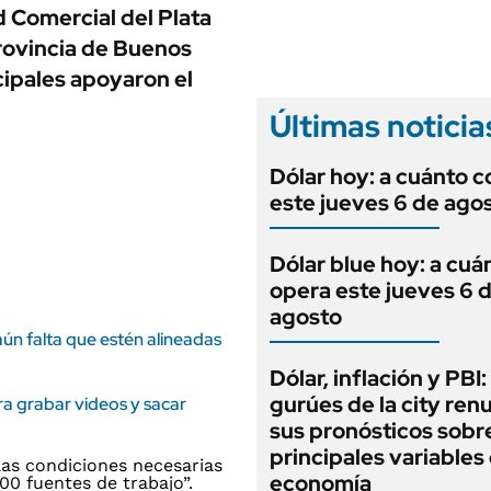
ANUARIO 2025
 Comercial del Plata
LIFESTYLE
EDICIÓN IMPRESA
provincia de Buenos
AUTOS
cipales apoyaron el
Últimas noticia
Dólar hoy: a cuánto c
este jueves 6 de ago
Dólar blue hoy: a cuá
opera este jueves 6 
agosto
 aún falta que estén alineadas
Dólar, inflación y PBI:
gurúes de la city re
ara grabar videos y sacar
sus pronósticos sobre
principales variables 
economía