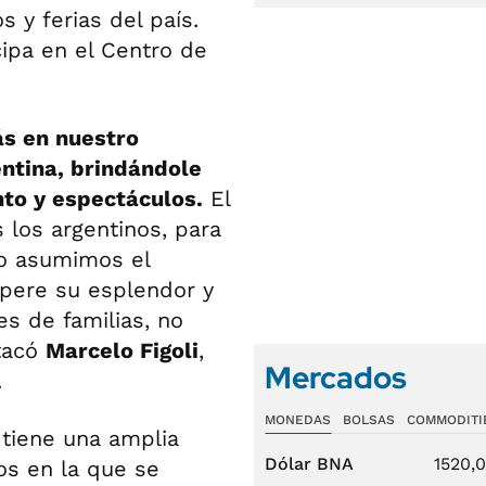
 y ferias del país.
ipa en el Centro de
ás en nuestro
ntina, brindándole
to y espectáculos.
El
 los argentinos, para
so asumimos el
upere su esplendor y
es de familias, no
stacó
Marcelo Figoli
,
Mercados
.
MONEDAS
BOLSAS
COMMODITI
tiene una amplia
Dólar BNA
1520,
os en la que se