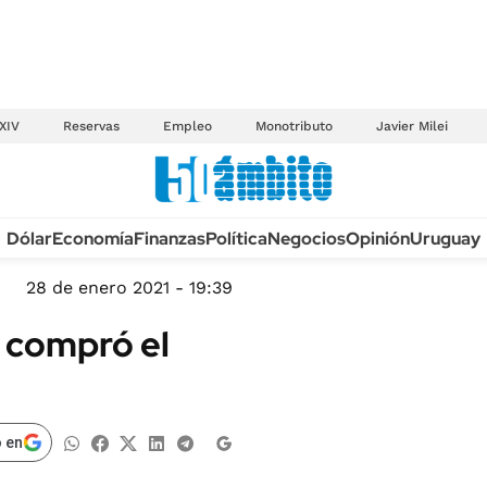
XIV
Reservas
Empleo
Monotributo
Javier Milei
Anuario autos 2026
Dólar
Economía
Finanzas
Política
Negocios
Opinión
Uruguay
TECNOLOGÍA
NOVEDADES FISCA
MÉXICO
28 de enero 2021 - 19:39
EDICTOS JUDICIAL
OPINIÓN
 compró el
MULTAS
MUNDO
LICITACIONES
INFORMACIÓN GENERAL
CUADROS TARIFAR
ESPECTÁCULOS
 en
RECALL
DEPORTES