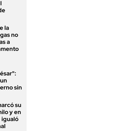
l
de
e la
agas no
as a
camento
ésar":
 un
erno sin
 marcó su
hilo y en
 igualó
al