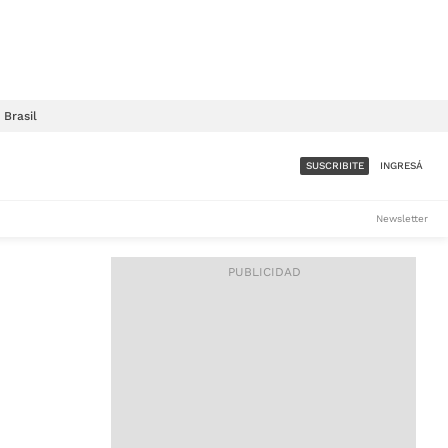
Brasil
SUSCRIBITE
INGRESÁ
SUMATE A LA COMUNIDAD
Newsletter
DE ÁMBITO
LES
ACCESO FULL - $1.800/MES
ES
CORPORATIVO - CONSULTAR
Si tenés dudas comunicate
con nosotros a
IOS
suscripciones@ambito.com.ar
Llamanos al (54) 11 4556-
9147/48 o
al (54) 11 4449-3256 de lunes a