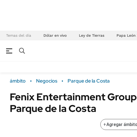
Temas del día
Dólar en vivo
Ley de Tierras
Papa León 
NEGOCIOS
ÚLTIMAS NOTICIAS
Especiales Ámbito
ECONOMÍA
ámbito
Negocios
Parque de la Costa
Real Estate
Banco de Datos
Fenix Entertainment Group
Sustentabilidad
Campo
Parque de la Costa
Seguros
FINANZAS
ENERGY REPORT
Dólar
+
Agregar ámbito
POLÍTICA
Mercados
Nacional