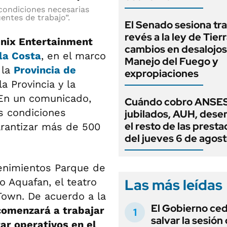
condiciones necesarias
entes de trabajo”.
El Senado sesiona tra
revés a la ley de Tierr
nix Entertainment
cambios en desalojos,
la Costa
, en el marco
Manejo del Fuego y
 la
Provincia de
expropiaciones
a Provincia y la
 En un comunicado,
Cuándo cobro ANSES
s condiciones
jubilados, AUH, dese
el resto de las prest
arantizar más de 500
del jueves 6 de agos
enimientos Parque de
Las más leídas
o Aquafan, el teatro
 Town. De acuerdo a la
El Gobierno ce
comenzará a trabajar
salvar la sesión
ar operativos en el