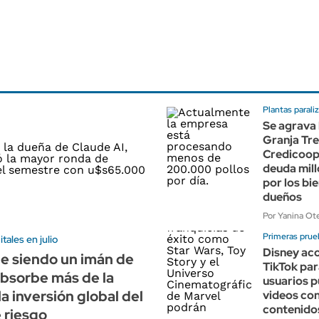
Plantas parali
Se agrava l
Granja Tre
Credicoop
deuda mill
por los bi
dueños
Por Yanina Ot
Primeras pru
tales en julio
Disney ac
ue siendo un imán de
TikTok par
absorbe más de la
usuarios 
la inversión global del
videos con
contenido
e riesgo