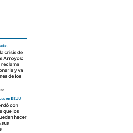
zadas
a crisis de
s Arroyos:
 reclama
onaria y va
enes de los
ero
ebas en EEUU
ordó con
a que los
puedan hacer
 sus
s