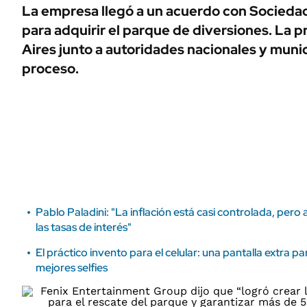
ÁMBITO DEBATE
La empresa llegó a un acuerdo con Sociedad
Municipios
para adquirir el parque de diversiones. La 
MEDIAKIT AMBITO DEBATE
URUGUAY
Aires junto a autoridades nacionales y muni
proceso.
Pablo Paladini: "La inflación está casi controlada, pero
las tasas de interés"
El práctico invento para el celular: una pantalla extra p
mejores selfies