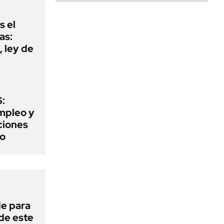
s el
as:
 ley de
:
mpleo y
aciones
to
de para
 de este