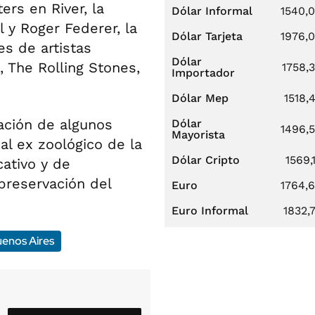
rs en River, la
Dólar Informal
1540,
l y Roger Federer, la
Dólar Tarjeta
1976,
es de artistas
Dólar
, The Rolling Stones,
1758,
Importador
Dólar Mep
1518,
ación de algunos
Dólar
1496,
Mayorista
al ex zoológico de la
Dólar Cripto
1569,
ativo y de
preservación del
Euro
1764,
Euro Informal
1832,
uenos Aires