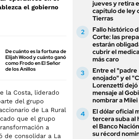
jueves y retira e
ablezca el gobierno
capítulo de ley 
Tierras
Fallo histórico d
Corte: las prep
estarán obligad
cubrir el medi
De cuánto es la fortuna de
Elijah Wood y cuánto ganó
más caro
como Frodo en El Señor
de los Anillos
Entre el "padre
enojado" y el "C
Lorenzetti dejó
e la Costa, liderado
mensaje al Gobi
nombrar a Milei
parte del grupo
accionario de La Rural
El dólar oficial
icado que el grupo
tercera suba al 
el Banco Nación
transformación a
su récord nomin
ó de consolidar a La