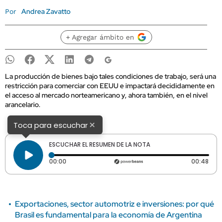
Andrea Zavatto
Por
+ Agregar ámbito en
La producción de bienes bajo tales condiciones de trabajo, será una
restricción para comerciar con EEUU e impactará decididamente en
el acceso al mercado norteamericano y, ahora también, en el nivel
arancelario.
×
Toca para escuchar
ESCUCHAR EL RESUMEN DE LA NOTA
Tiempo transcurrido: 0 segundos
Dura
00:00
00:48
Exportaciones, sector automotriz e inversiones: por qué
Brasil es fundamental para la economía de Argentina