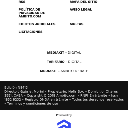
RSS
MAPA DEL SITIO
POLÍTICA DE
AVISO LEGAL
PRIVACIDAD DE
ÁMBITO.COM
EDICTOS JUDICIALES
MULTAS
LICITACIONES
MEDIAKIT
DIGITAL
TARIFARIO
DIGITAL
MEDIAKIT
AMBITO DEBATE
Edición N9413
Director: Gabriel Morini - Propietario: Nefir S.A. - Domicilio: Olleros
3551, CABA - Copyright © 2019 Ambito.com - RNPI En trámite - Issn
1852 9232 - Registro DNDA en trámite - Todos los derechos reservados
- Términos y condiciones de uso