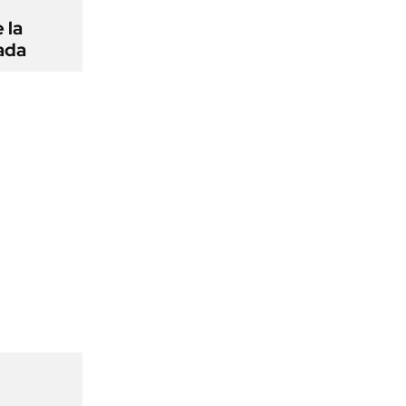
 la
ada