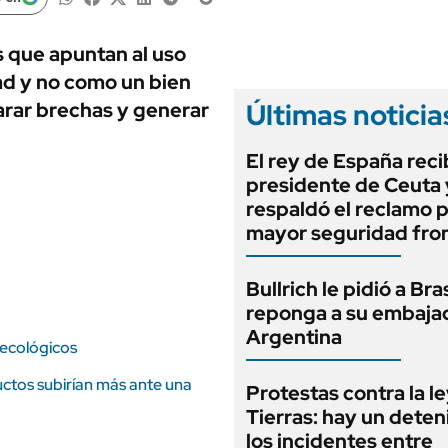
ANUARIO 2025
LIFESTYLE
EDICIÓN IMPRESA
AUTOS
s que apuntan al uso
ad y no como un bien
Últimas noticia
parar brechas y generar
El rey de España recib
presidente de Ceuta 
respaldó el reclamo 
mayor seguridad fron
Bullrich le pidió a Bra
reponga a su embaja
Argentina
 ecológicos
uctos subirían más ante una
Protestas contra la l
Tierras: hay un deten
los incidentes entre