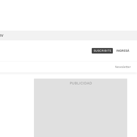
IV
SUSCRIBITE
INGRESÁ
SUMATE A LA COMUNIDAD
Newsletter
DE ÁMBITO
LES
ACCESO FULL - $1.800/MES
ES
CORPORATIVO - CONSULTAR
Si tenés dudas comunicate
con nosotros a
IOS
suscripciones@ambito.com.ar
Llamanos al (54) 11 4556-
9147/48 o
al (54) 11 4449-3256 de lunes a