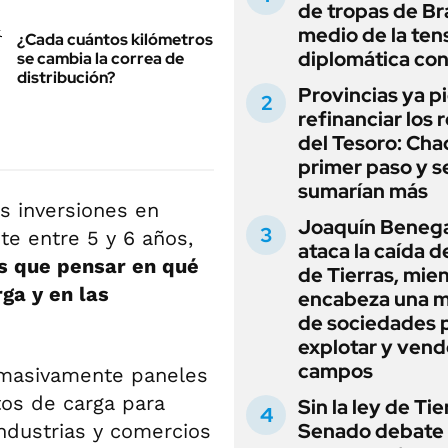
de tropas de Bra
medio de la ten
¿Cada cuántos kilómetros
diplomática con
se cambia la correa de
distribución?
Provincias ya p
refinanciar los 
del Tesoro: Chac
primer paso y s
sumarían más
s inversiones en
Joaquín Beneg
e entre 5 y 6 años,
ataca la caída de
 que pensar en qué
de Tierras, mie
ga y en las
encabeza una 
de sociedades 
explotar y vend
campos
 masivamente paneles
ntos de carga para
Sin la ley de Tie
Senado debate 
industrias y comercios