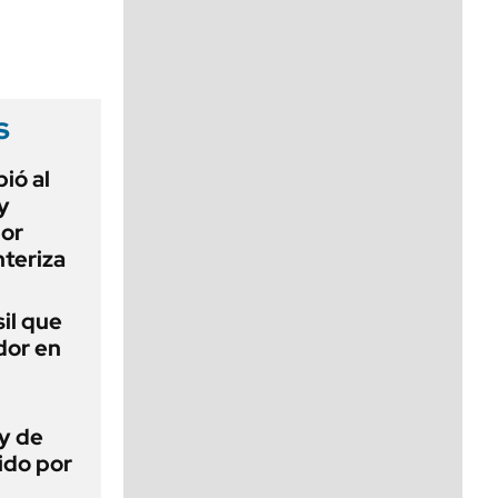
viernes de 10 a 18
s
ió al
y
por
teriza
sil que
dor en
ey de
ido por