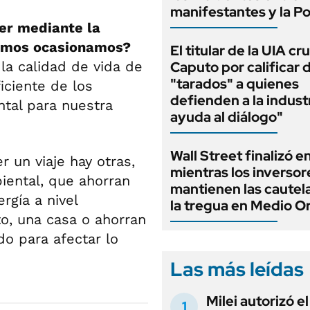
manifestantes y la Po
er mediante la
ismos ocasionamos?
El titular de la UIA cr
a calidad de vida de
Caputo por calificar 
"tarados" a quienes
iciente de los
defienden a la indust
ntal para nuestra
ayuda al diálogo"
Wall Street finalizó e
 un viaje hay otras,
mientras los inversor
iental, que ahorran
mantienen las cautel
rgía a nivel
la tregua en Medio O
o, una casa o ahorran
do para afectar lo
Las más leídas
Milei autorizó e