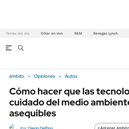
Temas del día
Dólar en vivo
REM
Benegas Lynch
NEGOCIOS
ÚLTIMAS NOTICIAS
Especiales Ámbito
ECONOMÍA
ámbito
Opiniones
Autos
Real Estate
Banco de Datos
Cómo hacer que las tecnolo
Sustentabilidad
Campo
cuidado del medio ambient
Seguros
FINANZAS
ENERGY REPORT
asequibles
Dólar
POLÍTICA
Mercados
Diego Delfino
Por
+
Agregar ámbito
Nacional