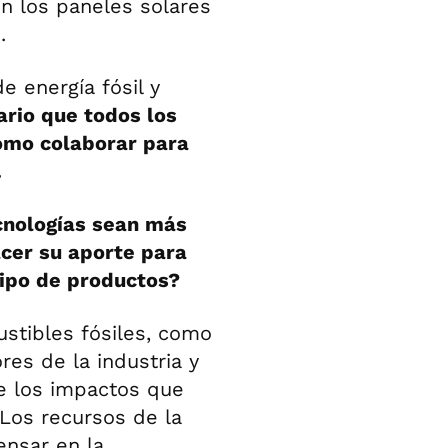
on los paneles solares
.
e energía fósil y
ario que todos los
ómo colaborar para
.
cnologías sean más
cer su aporte para
ipo de productos?
stibles fósiles, como
ores de la industria y
re los impactos que
Los recursos de la
ensar en la