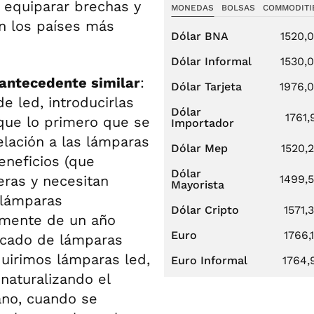
a equiparar brechas y
MONEDAS
BOLSAS
COMMODITI
en los países más
Dólar BNA
1520,
Dólar Informal
1530,
antecedente similar
:
Dólar Tarjeta
1976,
e led, introducirlas
Dólar
1761,
 que lo primero que se
Importador
elación a las lámparas
Dólar Mep
1520,
eneficios (que
Dólar
ras y necesitan
1499,
Mayorista
 lámparas
Dólar Cripto
1571,
camente de un año
Euro
1766,
ercado de lámparas
quirimos lámparas led,
Euro Informal
1764,
naturalizando el
ano, cuando se