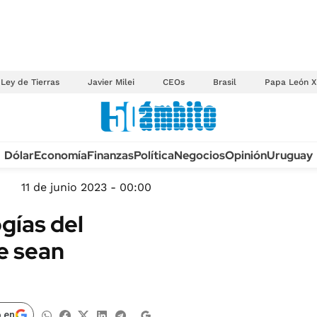
Ley de Tierras
Javier Milei
CEOs
Brasil
Papa León X
Anuario autos 2026
Dólar
Economía
Finanzas
Política
Negocios
Opinión
Uruguay
TECNOLOGÍA
NOVEDADES FISCA
MÉXICO
11 de junio 2023 - 00:00
EDICTOS JUDICIAL
OPINIÓN
gías del
MULTAS
MUNDO
e sean
LICITACIONES
INFORMACIÓN GENERAL
CUADROS TARIFAR
ESPECTÁCULOS
RECALL
DEPORTES
 en