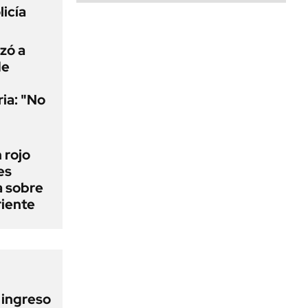
licía
uzó a
de
ria: "No
n rojo
es
a sobre
riente
l ingreso