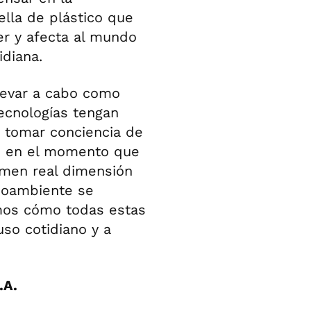
lla de plástico que
er y afecta al mundo
diana.
levar a cabo como
ecnologías tengan
 tomar conciencia de
ue en el momento que
omen real dimensión
dioambiente se
mos cómo todas estas
so cotidiano y a
.A.