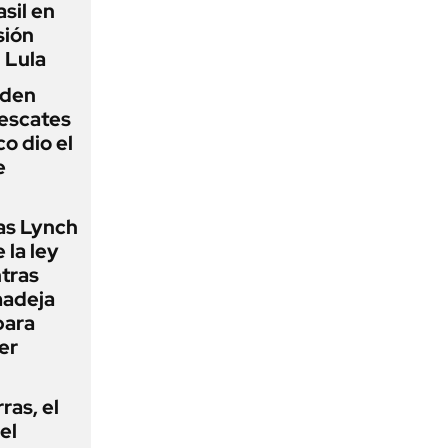
sil en
sión
 Lula
iden
rescates
o dio el
e
as Lynch
 la ley
ntras
madeja
para
er
rras, el
el