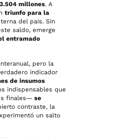
3.504 millones
. A
un
triunfo para la
terna del país. Sin
este saldo, emerge
 el entramado
nteranual, pero la
verdadero indicador
es de insumos
s indispensables que
nes finales—
se
bierto contraste, la
xperimentó un salto