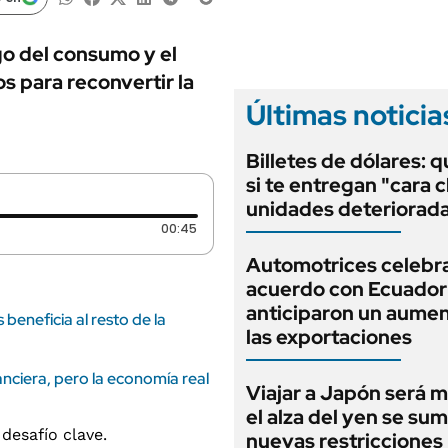
ANUARIO 2025
LIFESTYLE
EDICIÓN IMPRESA
AUTOS
go del consumo y el
os para reconvertir la
Últimas noticia
Billetes de dólares: 
si te entregan "cara c
unidades deteriorad
Duración: 45 segundos
00:45
Automotrices celebra
acuerdo con Ecuador
anticiparon un aume
beneficia al resto de la
las exportaciones
anciera, pero la economía real
Viajar a Japón será m
el alza del yen se sum
nuevas restricciones