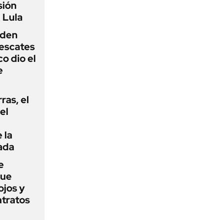
sión
 Lula
iden
rescates
o dio el
e
rras, el
el
 la
ada
e
que
ojos y
ntratos