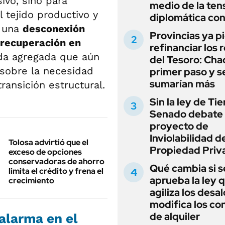
ivo, sino para
medio de la ten
l tejido productivo y
diplomática con
n una
desconexión
Provincias ya p
 recuperación en
refinanciar los 
a agregada que aún
del Tesoro: Chac
 sobre la necesidad
primer paso y s
sumarían más
ransición estructural.
Sin la ley de Tie
Senado debate 
proyecto de
Inviolabilidad de
Tolosa advirtió que el
Propiedad Priv
exceso de opciones
conservadoras de ahorro
Qué cambia si s
limita el crédito y frena el
aprueba la ley 
crecimiento
agiliza los desal
modifica los co
de alquiler
 alarma en el