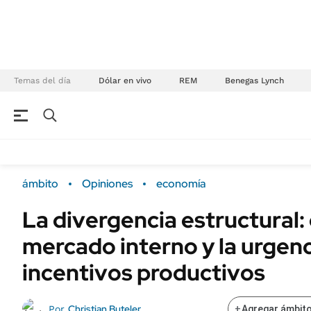
Temas del día
Dólar en vivo
REM
Benegas Lynch
NEGOCIOS
ÚLTIMAS NOTICIAS
Especiales Ámbito
ECONOMÍA
ámbito
Opiniones
economía
Real Estate
Banco de Datos
La divergencia estructural: e
Sustentabilidad
Campo
mercado interno y la urgenc
Seguros
FINANZAS
ENERGY REPORT
incentivos productivos
Dólar
POLÍTICA
Mercados
Christian Buteler
Por
+
Agregar ámbito
Nacional