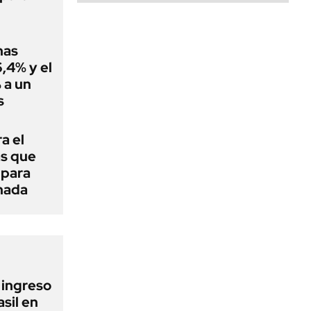
nas
,4% y el
 a un
s
a el
as que
 para
 nada
l ingreso
sil en