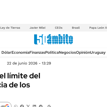
Ley de Tierras
Javier Milei
CEOs
Brasil
Papa León X
Anuario autos 2026
Dólar
Economía
Finanzas
Política
Negocios
Opinión
Uruguay
TECNOLOGÍA
NOVEDADES FISCA
MÉXICO
22 de junio 2026 - 13:29
EDICTOS JUDICIAL
OPINIÓN
l límite del
MULTAS
MUNDO
ia de los
LICITACIONES
INFORMACIÓN GENERAL
CUADROS TARIFAR
ESPECTÁCULOS
RECALL
DEPORTES
 en