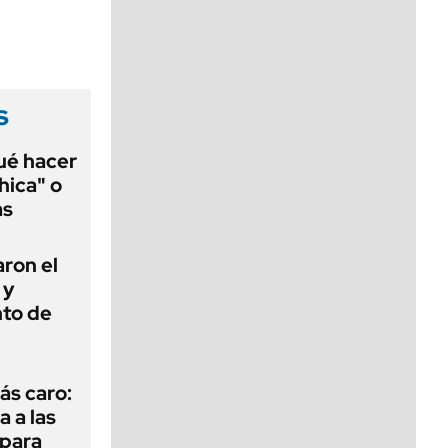
viernes de 10 a 18
s
qué hacer
hica" o
as
ron el
 y
nto de
ás caro:
a a las
 para