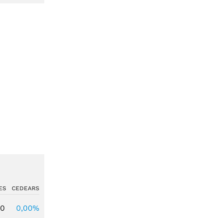
ES
CEDEARS
00
0,00%