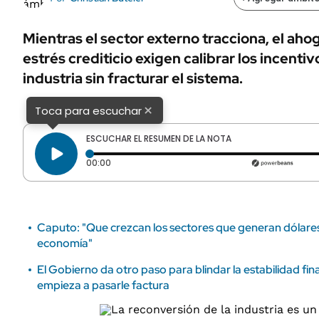
ÁMBITO DEBATE
Municipios
MEDIAKIT AMBITO DEBATE
Mientras el sector externo tracciona, el aho
URUGUAY
estrés crediticio exigen calibrar los incentiv
industria sin fracturar el sistema.
×
Toca para escuchar
ESCUCHAR EL RESUMEN DE LA NOTA
Tiempo transcurrido: 0 segundos
00:00
Caputo: "Que crezcan los sectores que generan dólares 
economía"
El Gobierno da otro paso para blindar la estabilidad fin
empieza a pasarle factura