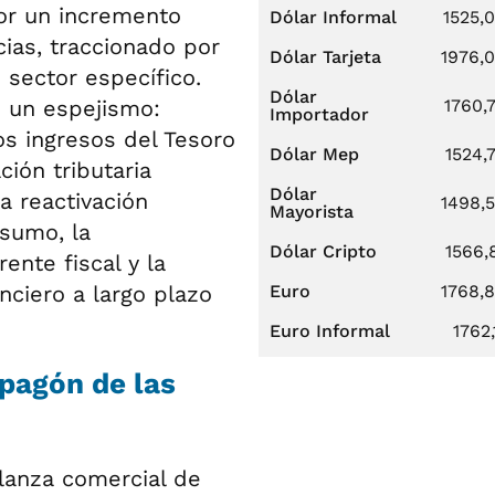
or un incremento
Dólar Informal
1525,
cias, traccionado por
Dólar Tarjeta
1976,
n sector específico.
Dólar
o un espejismo:
1760,
Importador
los ingresos del Tesoro
Dólar Mep
1524,
ión tributaria
Dólar
 reactivación
1498,
Mayorista
nsumo, la
Dólar Cripto
1566,
ente fiscal y la
nciero a largo plazo
Euro
1768,
Euro Informal
1762,
apagón de las
alanza comercial de