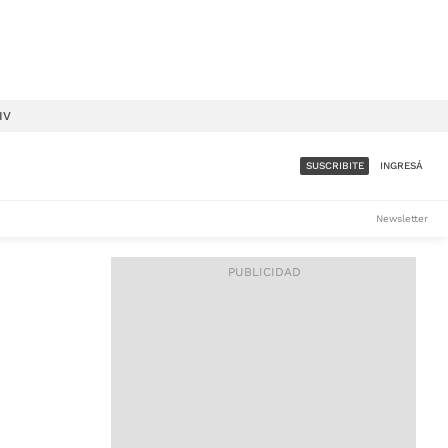
IV
SUSCRIBITE
INGRESÁ
SUMATE A LA COMUNIDAD
Newsletter
DE ÁMBITO
LES
ACCESO FULL - $1.800/MES
ES
CORPORATIVO - CONSULTAR
Si tenés dudas comunicate
con nosotros a
IOS
suscripciones@ambito.com.ar
Llamanos al (54) 11 4556-
9147/48 o
al (54) 11 4449-3256 de lunes a