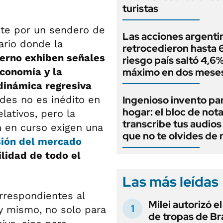
turistas
nte por un sendero de
Las acciones argenti
ario donde la
retrocedieron hasta 6
terno exhiben señales
riesgo país saltó 4,6%
economía y la
máximo en dos mese
dinámica regresiva
des no es inédito en
Ingenioso invento par
hogar: el bloc de not
ativos, pero la
transcribe tus audios
n en curso exigen una
que no te olvides de
sión del mercado
lidad de todo el
Las más leídas
orrespondientes al
Milei autorizó e
oy mismo, no solo para
de tropas de Bra